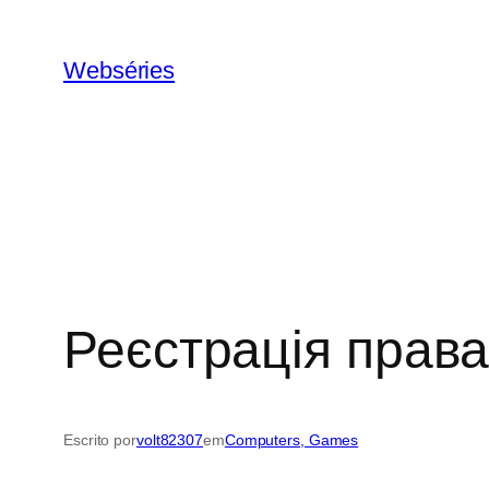
Webséries
Реєстрація права 
Escrito por
volt82307
em
Computers, Games