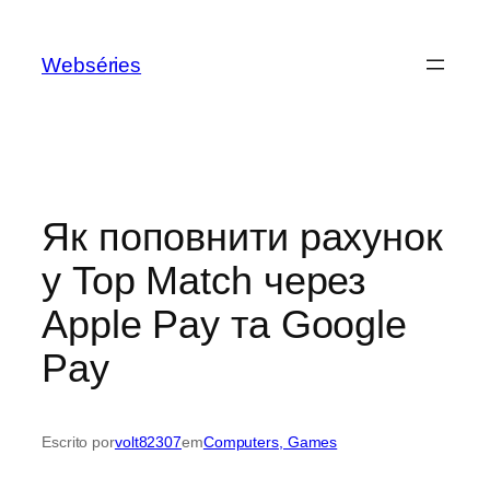
Webséries
Як поповнити рахунок
у Top Match через
Apple Pay та Google
Pay
Escrito por
volt82307
em
Computers, Games