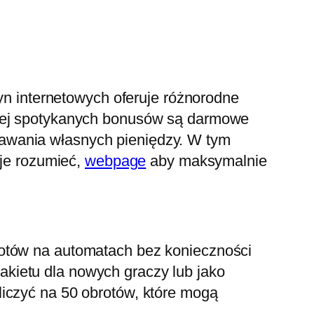
 kasyn internetowych oferuje różnorodne
zęściej spotykanych bonusów są darmowe
wydawania własnych pieniędzy. W tym
k je rozumieć,
webpage
aby
 obrotów na automatach bez
ć powitalnego pakietu dla nowych
nów, gracze mogą liczyć na 50 obrotów,