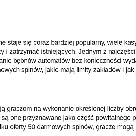
ine staje się coraz bardziej popularny, wiele
zy i zatrzymać istniejących. Jednym z najc
racanie bębnów automatów bez konieczności 
mowych spinów, jakie mają limity zakładów i ja
ają graczom na wykonanie określonej liczby
ków. Zazwyczaj są one przyznawane jako częś
lientów. W przypadku oferty 50 darmowych spi