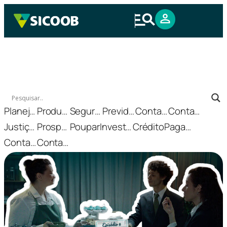
Planejamento financeiro
Produtos financeiros
Seguros
Previdência
Conta corrente
Conta poupança
Justiça financeira
Prosperidade
Poupar
Investimento
Crédito
Pagamento
Conta bancária
Conta salário