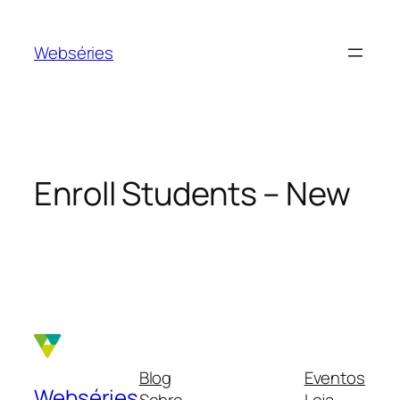
Webséries
Enroll Students – New
Blog
Eventos
Webséries
Sobre
Loja