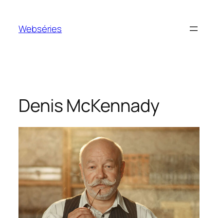
Webséries
Denis McKennady