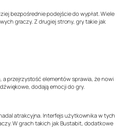
ziej bezpośrednie podejście do wypłat. Wiele
ch graczy. Z drugiej strony, gry takie jak
e, a przejrzystość elementów sprawia, że nowi
 dźwiękowe, dodają emocji do gry.
nadal atrakcyjna. Interfejs użytkownika w tych
aczy. W grach takich jak Bustabit, dodatkowe