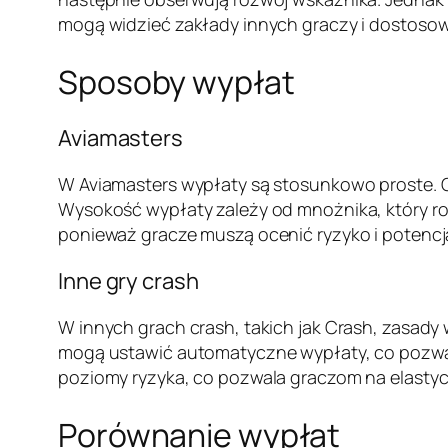
mogą widzieć zakłady innych graczy i dostosowy
Sposoby wypłat
Aviamasters
W Aviamasters wypłaty są stosunkowo proste. 
Wysokość wypłaty zależy od mnożnika, który r
ponieważ gracze muszą ocenić ryzyko i potencja
Inne gry crash
W innych grach crash, takich jak Crash, zasad
mogą ustawić automatyczne wypłaty, co pozwala
poziomy ryzyka, co pozwala graczom na elasty
Porównanie wypłat