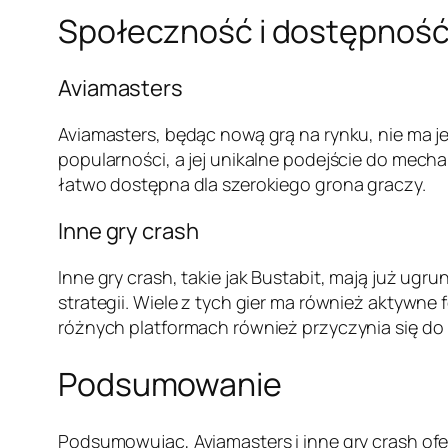
Społeczność i dostępnoś
Aviamasters
Aviamasters, będąc nową grą na rynku, nie ma je
popularności, a jej unikalne podejście do mech
łatwo dostępna dla szerokiego grona graczy.
Inne gry crash
Inne gry crash, takie jak Bustabit, mają już u
strategii. Wiele z tych gier ma również aktywne
różnych platformach również przyczynia się do 
Podsumowanie
Podsumowując, Aviamasters i inne gry crash ofe