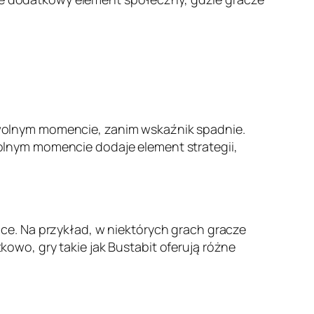
wolnym momencie, zanim wskaźnik spadnie.
lnym momencie dodaje element strategii,
ce. Na przykład, w niektórych grach gracze
wo, gry takie jak Bustabit oferują różne