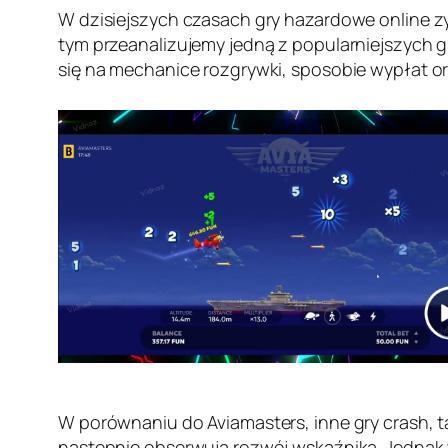
W dzisiejszych czasach gry hazardowe online z
tym przeanalizujemy jedną z popularniejszych g
się na mechanice rozgrywki, sposobie wypłat or
W porównaniu do Aviamasters, inne gry crash, ta
następnie obserwują rozwój wskaźnika. Jednak w