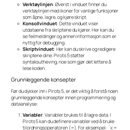
Verktøylinjen
: Øverst i vinduet finner du
verktøylinjen med ikoner for vanlige funksjoner
som åpne, lagre, og kjøre skript.
Konsollvinduet
: Dette vinduet viser
utdataene fra skriptene du kjører. Her kan du
se feilmeldinger og annen informasjon som er
nyttig for debugging.
Skriptvinduet
: Her kan du skrive og redigere
skriptene dine. Pirots 5 støtter
syntaksutheving, noe som gjør det lettere å
lese koden.
Grunnleggende konsepter
Før du dykker inn i Pirots 5, er det viktig å forstå noen
grunnleggende konsepter innen programmering og
dataanalyse:
Variabler
: Variabler brukes til å lagre data. I
Pirots 5 kan du definere variabler ved å bruke
tilordningsoperatoren (=). For eksempel: `x =