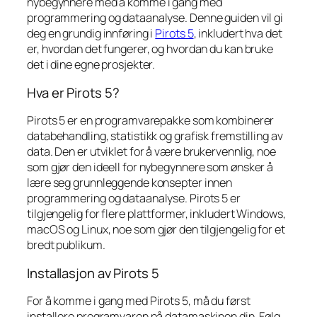
nybegynnere med å komme i gang med
programmering og dataanalyse. Denne guiden vil gi
deg en grundig innføring i
Pirots 5
, inkludert hva det
er, hvordan det fungerer, og hvordan du kan bruke
det i dine egne prosjekter.
Hva er Pirots 5?
Pirots 5 er en programvarepakke som kombinerer
databehandling, statistikk og grafisk fremstilling av
data. Den er utviklet for å være brukervennlig, noe
som gjør den ideell for nybegynnere som ønsker å
lære seg grunnleggende konsepter innen
programmering og dataanalyse. Pirots 5 er
tilgjengelig for flere plattformer, inkludert Windows,
macOS og Linux, noe som gjør den tilgjengelig for et
bredt publikum.
Installasjon av Pirots 5
For å komme i gang med Pirots 5, må du først
installere programvaren på datamaskinen din. Følg