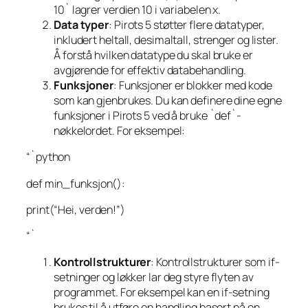
10` lagrer verdien 10 i variabelen x.
Data typer
: Pirots 5 støtter flere datatyper,
inkludert heltall, desimaltall, strenger og lister.
Å forstå hvilken datatype du skal bruke er
avgjørende for effektiv databehandling.
Funksjoner
: Funksjoner er blokker med kode
som kan gjenbrukes. Du kan definere dine egne
funksjoner i Pirots 5 ved å bruke `def`-
nøkkelordet. For eksempel:
“`python
def min_funksjon():
print(“Hei, verden!”)
“`
Kontrollstrukturer
: Kontrollstrukturer som if-
setninger og løkker lar deg styre flyten av
programmet. For eksempel kan en if-setning
brukes til å utføre en handling basert på en