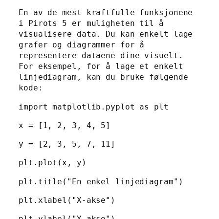
En av de mest kraftfulle funksjonene
i Pirots 5 er muligheten til å
visualisere data. Du kan enkelt lage
grafer og diagrammer for å
representere dataene dine visuelt.
For eksempel, for å lage et enkelt
linjediagram, kan du bruke følgende
kode:
import matplotlib.pyplot as plt
x = [1, 2, 3, 4, 5]
y = [2, 3, 5, 7, 11]
plt.plot(x, y)
plt.title("En enkel linjediagram")
plt.xlabel("X-akse")
plt.ylabel("Y-akse")