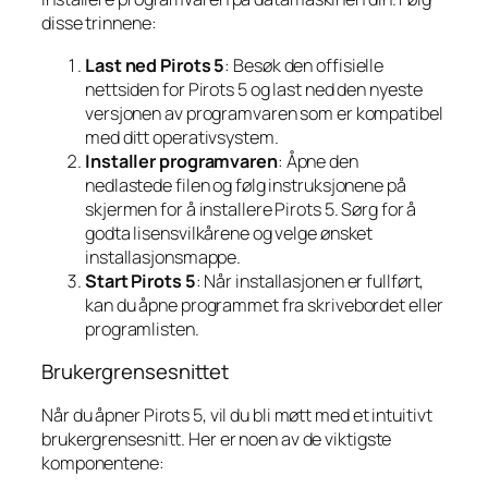
disse trinnene:
Last ned Pirots 5
: Besøk den offisielle
nettsiden for Pirots 5 og last ned den nyeste
versjonen av programvaren som er kompatibel
med ditt operativsystem.
Installer programvaren
: Åpne den
nedlastede filen og følg instruksjonene på
skjermen for å installere Pirots 5. Sørg for å
godta lisensvilkårene og velge ønsket
installasjonsmappe.
Start Pirots 5
: Når installasjonen er fullført,
kan du åpne programmet fra skrivebordet eller
programlisten.
Brukergrensesnittet
Når du åpner Pirots 5, vil du bli møtt med et intuitivt
brukergrensesnitt. Her er noen av de viktigste
komponentene: