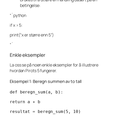
betingelse:
“`python
if x > 5:
print(“x er større enn 5”)
“`
Enkle eksempler
La oss se på noen enkle eksempler for å illustrere
hvordan Pirots 5 fungerer.
Eksempel 1: Beregn summen av to tall
def beregn_sum(a, b):
return a + b
resultat = beregn_sum(5, 10)