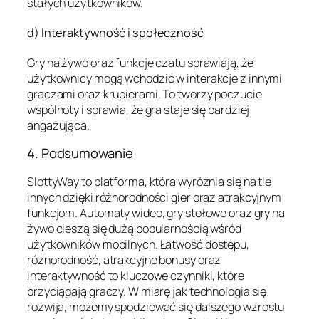
stałych użytkowników.
d) Interaktywność i społeczność
Gry na żywo oraz funkcje czatu sprawiają, że
użytkownicy mogą wchodzić w interakcje z innymi
graczami oraz krupierami. To tworzy poczucie
wspólnoty i sprawia, że gra staje się bardziej
angażująca.
4. Podsumowanie
SlottyWay to platforma, która wyróżnia się na tle
innych dzięki różnorodności gier oraz atrakcyjnym
funkcjom. Automaty wideo, gry stołowe oraz gry na
żywo cieszą się dużą popularnością wśród
użytkowników mobilnych. Łatwość dostępu,
różnorodność, atrakcyjne bonusy oraz
interaktywność to kluczowe czynniki, które
przyciągają graczy. W miarę jak technologia się
rozwija, możemy spodziewać się dalszego wzrostu