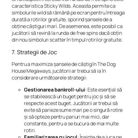
caracteristica Sticky Wilds. Aceasta permite ca
simbolurile wild să rămână pe ecran pentru întreaga
durată a rotirilor gratuite, sporind șansele de a
obține câștiguri mari. De asemenea, este posibil ca
jucătorii să revină la runda de free spins dacă obțin
din nou simboluri scatter în timpul rotirilor gratuite.
7. Strategii de Joc
Pentru a maximiza șansele de câștig în The Dog
House Megaways, jucătorii ar trebui să ia în
considerare următoarele strategii:
Gestionarea bankroll-ului
: Este esențial să
se stabilească un buget pentru joc și să se
respecte acest buget. Jucătorii ar trebui să
evite să parieze sume mari pe o singură rotire
și să opteze pentru pariuri mai mici, dar
constante, pentru a se bucura de mai multe
rotiri.
Familiarizarea cu jocul
: Înainte de a juca pe