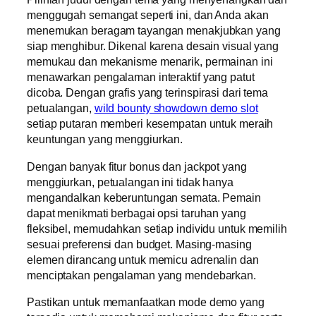
menggugah semangat seperti ini, dan Anda akan
menemukan beragam tayangan menakjubkan yang
siap menghibur. Dikenal karena desain visual yang
memukau dan mekanisme menarik, permainan ini
menawarkan pengalaman interaktif yang patut
dicoba. Dengan grafis yang terinspirasi dari tema
petualangan,
wild bounty showdown demo slot
setiap putaran memberi kesempatan untuk meraih
keuntungan yang menggiurkan.
Dengan banyak fitur bonus dan jackpot yang
menggiurkan, petualangan ini tidak hanya
mengandalkan keberuntungan semata. Pemain
dapat menikmati berbagai opsi taruhan yang
fleksibel, memudahkan setiap individu untuk memilih
sesuai preferensi dan budget. Masing-masing
elemen dirancang untuk memicu adrenalin dan
menciptakan pengalaman yang mendebarkan.
Pastikan untuk memanfaatkan mode demo yang