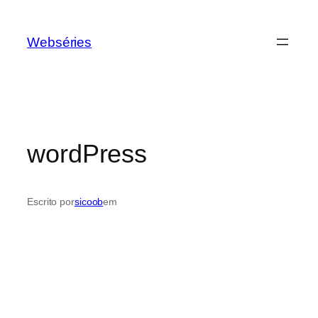
Webséries
wordPress
Escrito por
sicoob
em