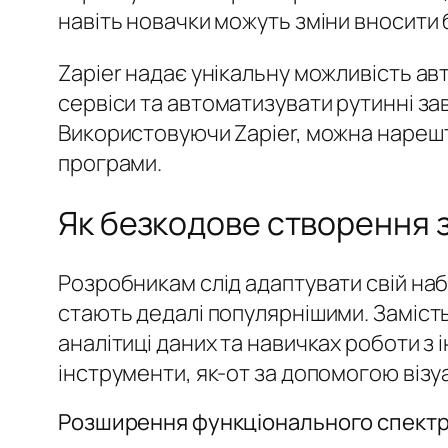
навіть новачки можуть зміни вносити 
Zapier надає унікальну можливість ав
сервіси та автоматизувати рутинні за
Використовуючи Zapier, можна нарешт
програми.
Як безкодове створення з
Розробникам слід адаптувати свій наб
стають дедалі популярнішими. Заміст
аналітиці даних та навичках роботи з 
інструменти, як-от за допомогою візу
Розширення функціонального спект