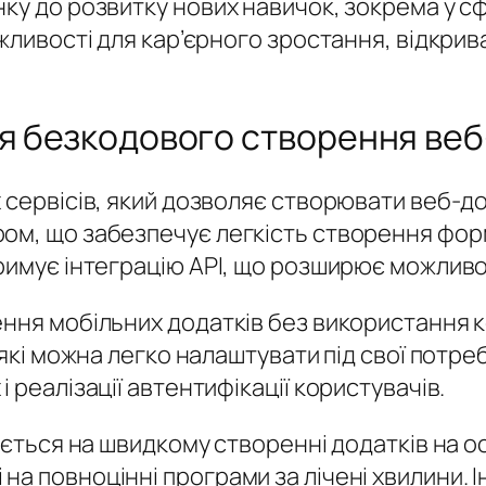
ку до розвитку нових навичок, зокрема у сф
ожливості для кар’єрного зростання, відкрив
ля безкодового створення веб
 сервісів, який дозволяє створювати веб-до
ом, що забезпечує легкість створення форм
римує інтеграцію API, що розширює можливос
ення мобільних додатків без використання к
 які можна легко налаштувати під свої потре
 реалізації автентифікації користувачів.
зується на швидкому створенні додатків на о
а повноцінні програми за лічені хвилини. І