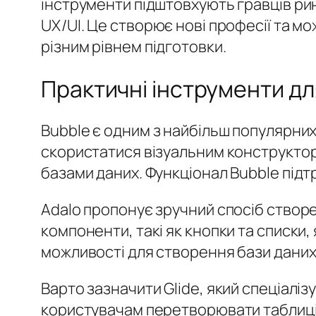
інструменти підштовхують гравців рин
UX/UI. Це створює нові професії та м
різним рівнем підготовки.
Практичні інструменти д
Bubble є одним з найбільш популярних
скористатися візуальним конструктор
базами даних. Функціонал Bubble підт
Adalo пропонує зручний спосіб створ
компоненти, такі як кнопки та списки,
можливості для створення бази даних і
Варто зазначити Glide, який спеціалі
користувачам перетворювати таблиці н