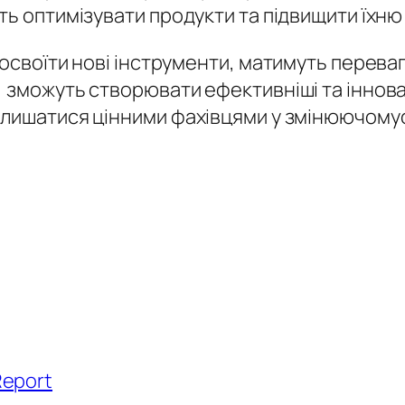
ить оптимізувати продукти та підвищити їхн
освоїти нові інструменти, матимуть переваг
 зможуть створювати ефективніші та іннова
алишатися цінними фахівцями у змінюючомус
Report