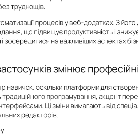
без труднощів.
томатизації процесів у веб-додатках. З йог
вдання, що підвищує продуктивність і знижу
і зосередитися на важливіших аспектах бі
астосунків змінює професійн
ір навичок, оскільки платформи для створе
ь традиційного програмування, акцент пере
інтерфейсами. Ці зміни вимагають від спеціа
альних редакторів.
ру