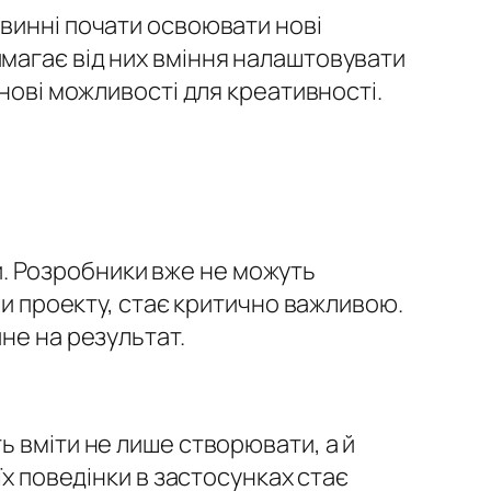
винні почати освоювати нові
магає від них вміння налаштовувати
нові можливості для креативності.
. Розробники вже не можуть
ми проекту, стає критично важливою.
не на результат.
ь вміти не лише створювати, а й
їх поведінки в застосунках стає