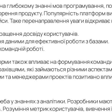
 на глибокому знанні мов програмування, по
орення продукту. Популярність платформ ви
ейси. Таке перенаправлення уваги відкриває 
ращення досвіду користувачів.
я даними для ефективної роботи з базами.
 командній роботі.
рми також впливає на формування команди
ж фахівцями, які займаються різними аспекта
ами та менеджерами проектів позитивно впли
ба у знаннях з аналітики. Розробники мают
. Розуміння метрик користувачів, вивчення 