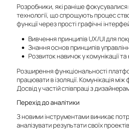
Розробники, які раніше фокусувалися
технології, що спрощують процес ств
функції через прості графічні інтерф
Вивчення принципів UX/UI для пок
Знання основ принципів управлінн
Розвиток навичок у комунікації та
Розширення функціональності платфо
працювати в ізоляції. Комунікація мі
Досвід у частій співпраці з дизайнер
Перехід до аналітики
З новими інструментами виникає потре
аналізувати результати своїх проектів