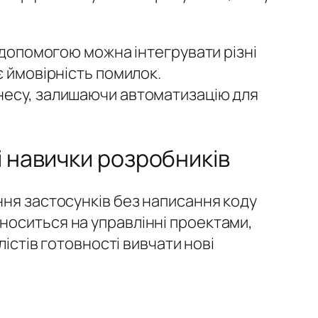
о допомогою можна інтегрувати різні
є ймовірність помилок.
знесу, залишаючи автоматизацію для
і навички розробників
ння застосунків без написання коду
носиться на управлінні проектами,
лістів готовності вивчати нові