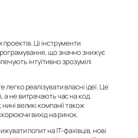
 проектів. Ці інструменти
програмування, що значно знижує
езпечують інтуїтивно зрозумілі
 легко реалізувати власні ідеї. Це
 а не витрачають час на код.
нині великі компанії також
скорюючи вихід на ринок.
жувати попит на IT-фахівців, нові