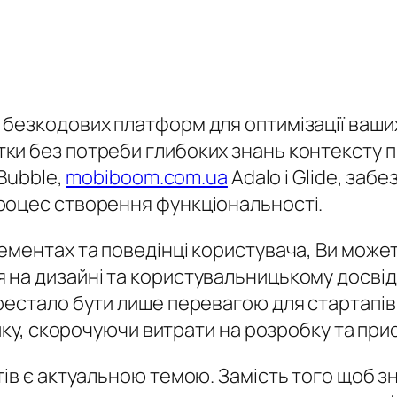
безкодових платформ для оптимізації ваших
ки без потреби глибоких знань контексту 
 Bubble,
mobiboom.com.ua
Adalo і Glide, заб
роцес створення функціональності.
ментах та поведінці користувача, Ви можете
а дизайні та користувальницькому досвіді,
естало бути лише перевагою для стартапів; 
тику, скорочуючи витрати на розробку та при
ів є актуальною темою. Замість того щоб зни