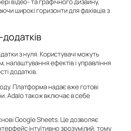
ері відео- та графічного дизайну,
аючи широкі горизонти для фахівців з
-додатків
датки з нуля. Користувачі можуть
, налаштування ефектів і управління
ті додатків.
оду. Платформа надає вже готові
би. Adalo також включає в себе
снові Google Sheets. Це дозволяє
нтерфейс інтуїтивно зрозумілий, тому