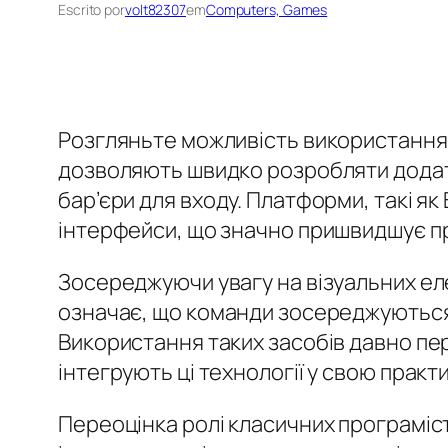
Escrito por
volt82307
em
Computers, Games
Розгляньте можливість використання 
дозволяють швидко розробляти додат
бар’єри для входу. Платформи, такі як
інтерфейси, що значно пришвидшує п
Зосереджуючи увагу на візуальних еле
означає, що команди зосереджуються н
Використання таких засобів давно пер
інтегрують ці технології у свою прак
Переоцінка ролі класичних програміст