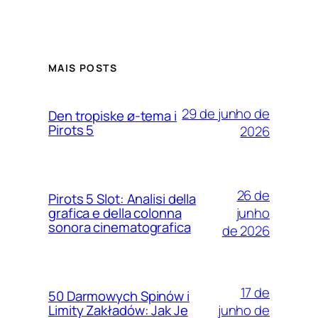
MAIS POSTS
29 de junho de
Den tropiske ø-tema i
Pirots 5
2026
26 de
Pirots 5 Slot: Analisi della
junho
grafica e della colonna
sonora cinematografica
de 2026
17 de
50 Darmowych Spinów i
junho de
Limity Zakładów: Jak Je