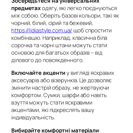
Зосередьтеся на універсальних
предметах
одягу, які легко поєднуються
між собою. Оберіть базові кольори, такі як
чорний, білий, сірий та бежевий,
https://lidiastyle.com.ua/
щоб спростити
комбінацію. Наприклад, класична біла
сорочка та чорні штани можуть стати
основою для багатьох образів – від
ділового до повсякденного.
Включайте акценти
у вигляді яскравих
аксесуарів або візерунків. Це дозволяє
змінити настрій образу, не жертвуючи
комфортом. Сумки, шарфи або навіть
взуття можуть стати яскравими
акцентами, які підкреслять вашу
індивідуальність.
Вибирайте комфортні матеріали
: