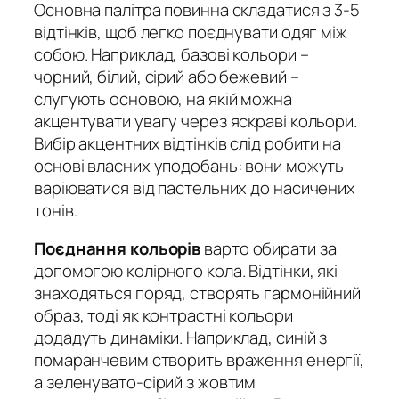
Основна палітра повинна складатися з 3-5
відтінків, щоб легко поєднувати одяг між
собою. Наприклад, базові кольори –
чорний, білий, сірий або бежевий –
слугують основою, на якій можна
акцентувати увагу через яскраві кольори.
Вибір акцентних відтінків слід робити на
основі власних уподобань: вони можуть
варіюватися від пастельних до насичених
тонів.
Поєднання кольорів
варто обирати за
допомогою колірного кола. Відтінки, які
знаходяться поряд, створять гармонійний
образ, тоді як контрастні кольори
додадуть динаміки. Наприклад, синій з
помаранчевим створить враження енергії,
а зеленувато-сірий з жовтим