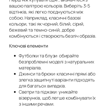
вашою палітрою кольорів. Виберіть 3-5
відтінків, які легко поєднуються між
собою. Наприклад, класичні базові
кольори, такі як чорний, білий, сірий,
бежевий та темно-синій, добре
комбінуються і створюють безліч образів.
Ключові елементи
Футболки та блузи: обирайте
безпроблемні моделі з натуральних
матеріалів.
Джинси та брюки: класичні прямі або
злегка защипнуті варіанти підходять
для багатьох випадків.
Светри та піджаки: уникайте
візерунків, щоб легше комбінувати їх
з іншими речами.