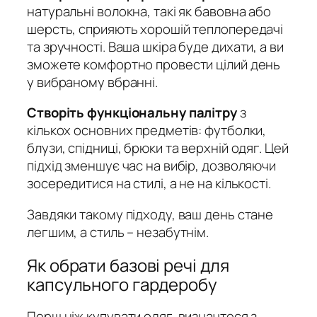
натуральні волокна, такі як бавовна або
шерсть, сприяють хорошій теплопередачі
та зручності. Ваша шкіра буде дихати, а ви
зможете комфортно провести цілий день
у вибраному вбранні.
Створіть функціональну палітру
з
кількох основних предметів: футболки,
блузи, спідниці, брюки та верхній одяг. Цей
підхід зменшує час на вибір, дозволяючи
зосередитися на стилі, а не на кількості.
Завдяки такому підходу, ваш день стане
легшим, а стиль – незабутнім.
Як обрати базові речі для
капсульного гардеробу
Перш ніж купувати одяг, визначтеся з