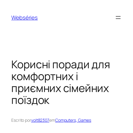
Webséries
Корисні поради для
комфортних і
приємних сімейних
поїздок
Escrito por
volt82307
em
Computers, Games