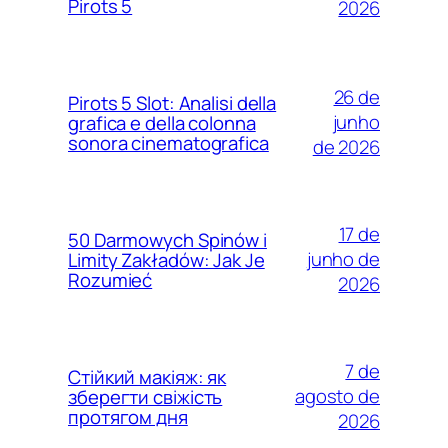
Pirots 5
2026
26 de
Pirots 5 Slot: Analisi della
junho
grafica e della colonna
sonora cinematografica
de 2026
17 de
50 Darmowych Spinów i
junho de
Limity Zakładów: Jak Je
Rozumieć
2026
7 de
Стійкий макіяж: як
agosto de
зберегти свіжість
протягом дня
2026