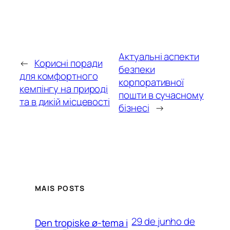
Актуальні аспекти
←
Корисні поради
безпеки
для комфортного
корпоративної
кемпiнгу на природі
пошти в сучасному
та в дикій місцевості
бізнесі
→
MAIS POSTS
29 de junho de
Den tropiske ø-tema i