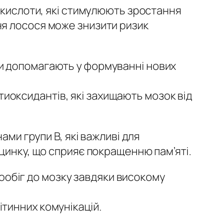
і кислоти, які стимулюють зростання
ня лосося може знизити ризик
оти допомагають у формуванні нових
тиоксидантів, які захищають мозок від
ами групи В, які важливі для
цинку, що сприяє покращенню пам’яті.
ообіг до мозку завдяки високому
ітинних комунікацій.