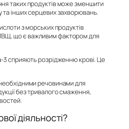
ння таких продуктів може зменшити
 та інших серцевих захворювань.
ислоти з морських продуктів
ПВЩ, що є важливим фактором для
а-3 сприяють розрідженню крові. Це
 необхідними речовинами для
дукції без тривалого смаження,
востей.
вої діяльності?