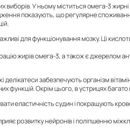
х виборів. У ньому міститься омега-3 жирн
ідження показують, що регулярне споживан
ій.
важливі для функціонування мозку. Ці кисл
ацію жирів омега-3, а також є джерелом ан
кі делікатеси забезпечують організм вітамін
х функцій. Окрім цього, в устрицях багато 
вати еластичність судин і покращують кров
прияє розвитку нейронів і поліпшенню міжкл