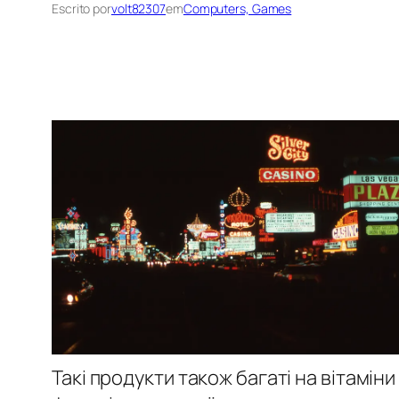
Escrito por
volt82307
em
Computers, Games
Такі продукти також багаті на вітамін