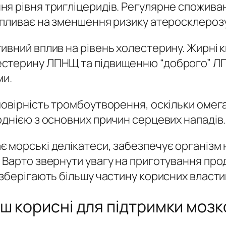
я рівня тригліцеридів. Регулярне спожива
впливає на зменшення ризику атеросклерозу
ивний вплив на рівень холестерину. Жирні к
естерину ЛПНЩ та підвищенню “доброго” Л
ми.
мовірність тромбоутворення, оскільки омег
однією з основних причин серцевих нападів.
 морські делікатеси, забезпечує організм
 Варто звернути увагу на приготування про
 зберігають більшу частину корисних власти
ш корисні для підтримки мозко