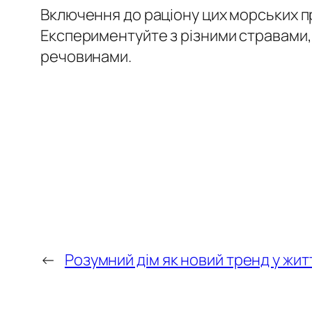
Включення до раціону цих морських п
Експериментуйте з різними стравами,
речовинами.
←
Розумний дім як новий тренд у жит