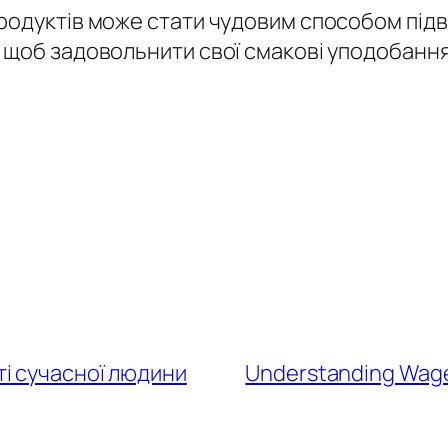
родуктів може стати чудовим способом підв
 щоб задовольнити свої смакові уподобанн
ті сучасної людини
Understanding Wage