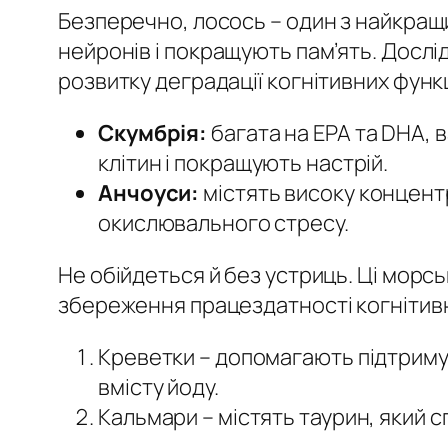
Безперечно, лосось – один з найкращи
нейронів і покращують пам’ять. Досл
розвитку деградації когнітивних функц
Скумбрія:
багата на EPA та DHA, 
клітин і покращують настрій.
Анчоуси:
містять високу концентр
окислювального стресу.
Не обійдеться й без устриць. Ці морсь
збереження працездатності когнітивни
Креветки – допомагають підтриму
вмісту йоду.
Кальмари – містять таурин, який с