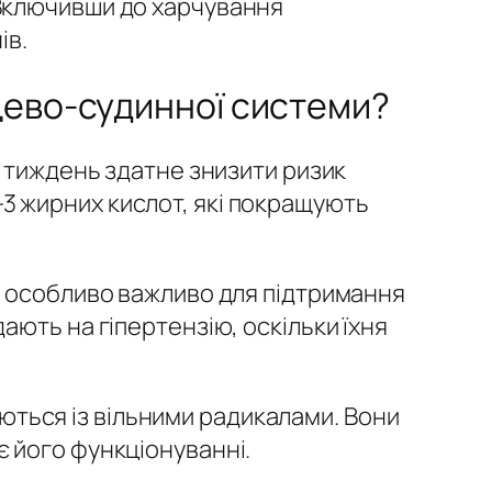
 Включивши до харчування
ів.
цево-судинної системи?
а тиждень здатне знизити ризик
3 жирних кислот, які покращують
е особливо важливо для підтримання
ють на гіпертензію, оскільки їхня
орються із вільними радикалами. Вони
 його функціонуванні.