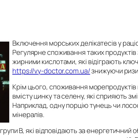
Включення морських делікатесів у раці
Регулярне споживання таких продуктів
жирними кислотами, які відіграють ключ
https://vy-doctor.com.ua/
знижуючи ризи
Крім цього, споживання морепродуктів 
вмісту цинку та селену, які сприяють з
Наприклад, одну порцію тунець чи лосос
мінералів.
и групи B, які відповідають за енергетичний