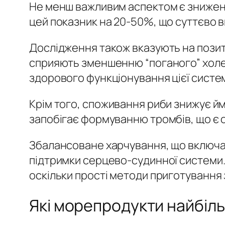
Не менш важливим аспектом є зниженн
цей показник на 20-50%, що суттєво 
Дослідження також вказують на позит
сприяють зменшенню “поганого” хол
здорового функціонування цієї систе
Крім того, споживання риби знижує й
запобігає формуванню тромбів, що є 
Збалансоване харчування, що включає
підтримки серцево-судинної системи.
оскільки прості методи приготування
Які морепродукти найбіль