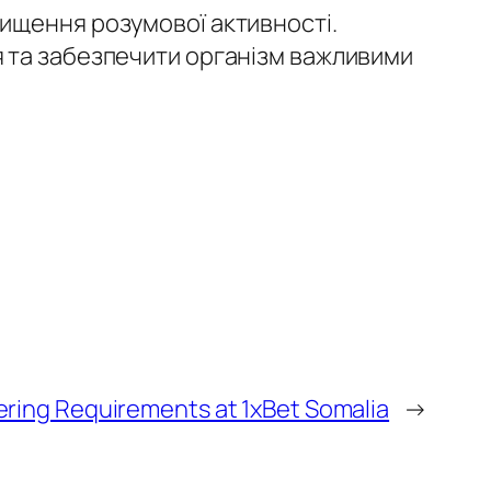
ищення розумової активності.
я та забезпечити організм важливими
ring Requirements at 1xBet Somalia
→