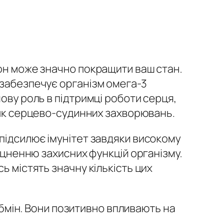
он може значно покращити ваш стан.
 забезпечує організм омега-3
ову роль в підтримці роботи серця,
к серцево-судинних захворювань.
підсилює імунітет завдяки високому
міцненню захисних функцій організму.
ь містять значну кількість цих
 обмін. Вони позитивно впливають на