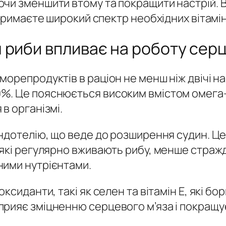
ючи зменшити втому та покращити настрій.
тримаєте широкий спектр необхідних вітамін
 риби впливає на роботу сер
орепродуктів в раціон не менш ніж двічі н
%. Це пояснюється високим вмістом омега-
в організмі.
ендотелію, що веде до розширення судин. Ц
які регулярно вживають рибу, менше стражда
ними нутрієнтами.
ксиданти, такі як селен та вітамін E, які б
рияє зміцненню серцевого м’яза і покращує