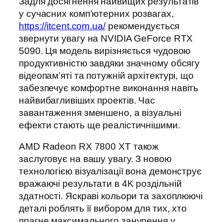
Задля досягнення найвищих результатів у
сучасних комп’ютерних розвагах,
https://itcent.com.ua/
рекомендується
звернути увагу на NVIDIA GeForce RTX
5090. Ця модель вирізняється чудовою
продуктивністю завдяки значному обсягу
відеопам’яті та потужній архітектурі, що
забезпечує комфортне виконання навіть
найвибагливіших проектів. Час
завантаження зменшено, а візуальні
ефекти стають ще реалістичнішими.
AMD Radeon RX 7800 XT також заслуговує
на вашу увагу. З новою технологією
візуалізації вона демонструє вражаючі
результати в 4K роздільній здатності.
Яскраві кольори та захоплюючі деталі
роблять її вибором для тих, хто прагне
максимального занурення у віртуальний