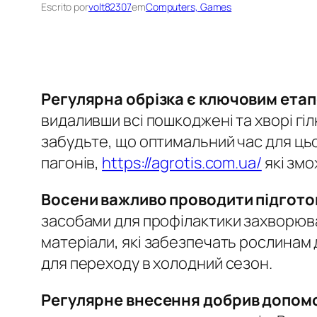
Escrito por
volt82307
em
Computers, Games
Регулярна обрізка є ключовим етап
видаливши всі пошкоджені та хворі гі
забудьте, що оптимальний час для цьо
пагонів,
https://agrotis.com.ua/
які змо
Восени важливо проводити підготов
засобами для профілактики захворюва
матеріали, які забезпечать рослинам 
для переходу в холодний сезон.
Регулярне внесення добрив допомо