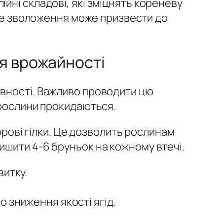
йні складові, які зміцнять кореневу
рне зволоження може призвести до
я врожайності
ивності. Важливо проводити цю
 рослини прокидаються.
орові гілки. Це дозволить рослинам
ишити 4-6 бруньок на кожному втечі.
витку.
 зниження якості ягід.