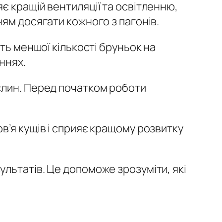
є кращій вентиляції та освітленню,
ям досягати кожного з пагонів.
ть меншої кількості бруньок на
ннях.
слин. Перед початком роботи
в’я кущів і сприяє кращому розвитку
льтатів. Це допоможе зрозуміти, які