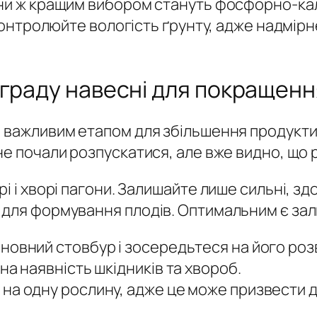
ни ж кращим вибором стануть фосфорно-калі
. Контролюйте вологість ґрунту, адже надмі
ограду навесні для покращенн
о важливим етапом для збільшення продукт
 не почали розпускатися, але вже видно, що
і і хворі пагони. Залишайте лише сильні, зд
 для формування плодів. Оптимальним є зал
новний стовбур і зосередьтеся на його роз
на наявність шкідників та хвороб.
а одну рослину, адже це може призвести до