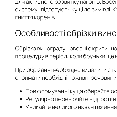
для активного розвитку пагонів. Восе
систему і підготують кущі до зимівлі
гниття коренів.
Особливості обрізки вин
Обрізка винограду навесні є критичн
процедуру в період, коли бруньки ще
При обрізанні необхідно видалити стар
отримати необхідні поживні речовини
При формуванні куща обирайте ос
Регулярно перевіряйте відростки 
Уникайте великого навантаження н