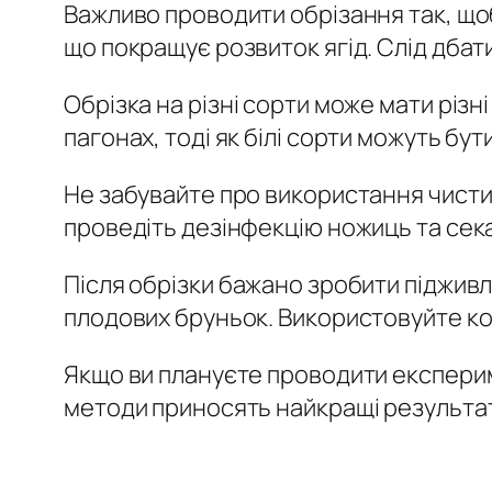
Важливо проводити обрізання так, щоб
що покращує розвиток ягід. Слід дбат
Обрізка на різні сорти може мати різ
пагонах, тоді як білі сорти можуть б
Не забувайте про використання чисти
проведіть дезінфекцію ножиць та сека
Після обрізки бажано зробити підживл
плодових бруньок. Використовуйте ко
Якщо ви плануєте проводити експерим
методи приносять найкращі результати