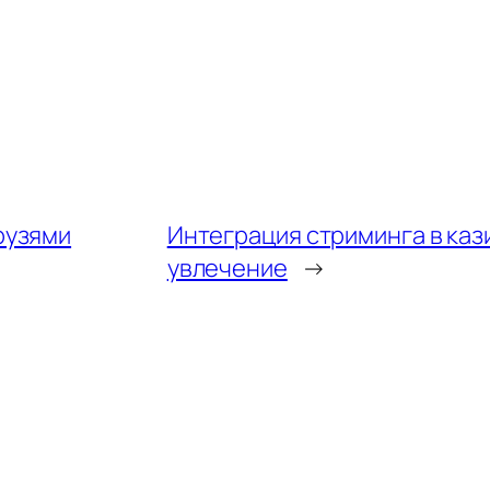
рузями
Интеграция стриминга в каз
увлечение
→