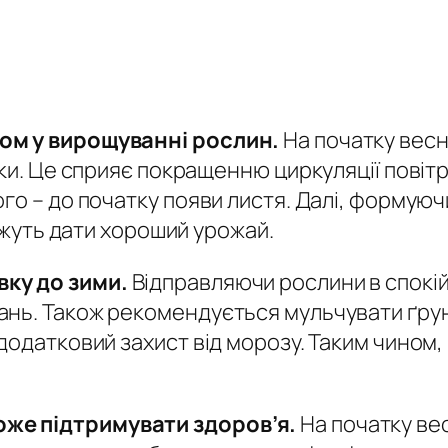
ом у вирощуванні рослин.
На початку весн
лки. Це сприяє покращенню циркуляції повіт
го – до початку появи листя. Далі, формуюч
жуть дати хороший урожай.
ку до зими.
Відправляючи рослини в спокій
нь. Також рекомендується мульчувати ґрун
додатковий захист від морозу. Таким чином,
же підтримувати здоров’я.
На початку ве