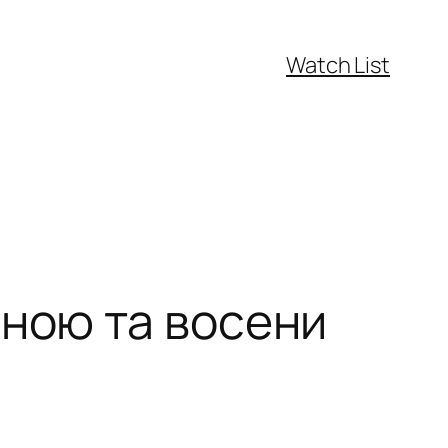
Watch List
сною та восени