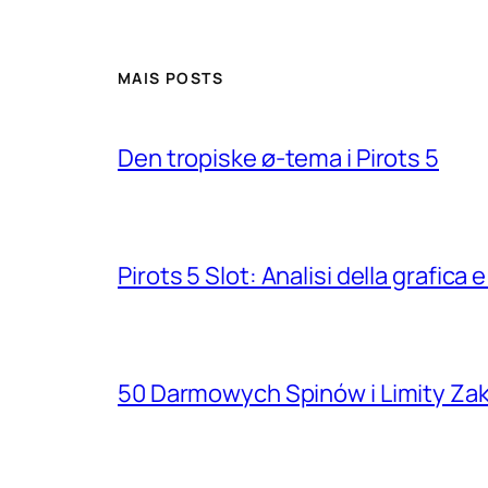
MAIS POSTS
Den tropiske ø-tema i Pirots 5
Pirots 5 Slot: Analisi della grafic
50 Darmowych Spinów i Limity Za