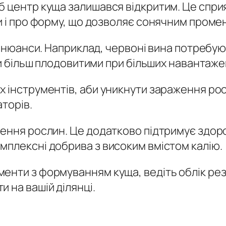
 центр куща залишався відкритим. Це сприя
и і про форму, що дозволяє сонячним промен
ні нюанси. Наприклад, червоні вина потребую
ути більш плодовитими при більших навантаже
х інструментів, аби уникнути зараження ро
торів.
ення рослин. Це додатково підтримує здоро
мплексні добрива з високим вмістом калію.
енти з формуванням куща, ведіть облік резу
 на вашій ділянці.