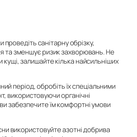
и проведіть санітарну обрізку,
ря та зменшує ризик захворювань. Не
и кущі, залишайте кілька найсильніших
ний період, обробіть їх спеціальними
т, використовуючи органічні
 ви забезпечите їм комфортні умови
сни використовуйте азотні добрива