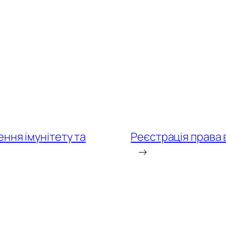
ння імунітету та
Реєстрація права в
→