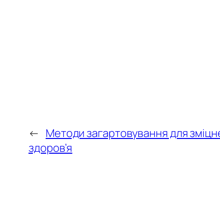
←
Методи загартовування для зміцне
здоров’я