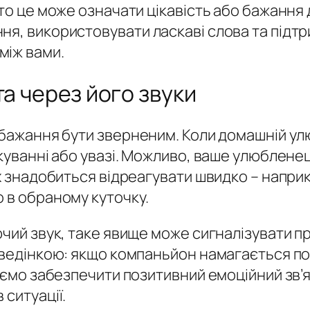
 то це може означати цікавість або бажання 
ня, використовувати ласкаві слова та підтр
між вами.
та через його звуки
 бажання бути зверненим. Коли домашній ул
лкуванні або увазі. Можливо, ваше улюблен
ах знадобиться відреагувати швидко – напри
 в обраному куточку.
ючий звук, таке явище може сигналізувати п
поведінкою: якщо компаньйон намагається п
буємо забезпечити позитивний емоційний зв’
 ситуації.