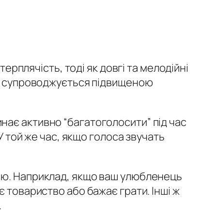
терплячість, тоді як довгі та мелодійні
о, супроводжується підвищеною
нає активно “багатоголосити” під час
У той же час, якщо голоса звучать
кою. Наприклад, якщо ваш улюбленець
 товариство або бажає грати. Інші ж
.