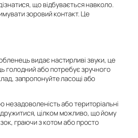
дізнатися, що відбувається навколо.
имувати зоровий контакт. Це
юбленець видає настирливі звуки, це
ець голодний або потребує зручного
клад, запропонуйте ласощі або
ро незадоволеність або територіальні
одружитися, цілком можливо, що йому
язок, граючи з котом або просто