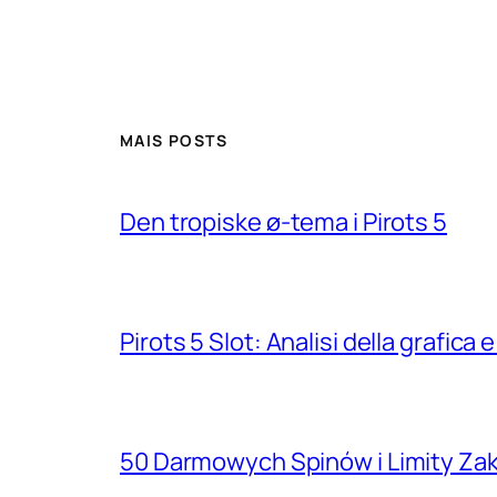
MAIS POSTS
Den tropiske ø-tema i Pirots 5
Pirots 5 Slot: Analisi della grafic
50 Darmowych Spinów i Limity Za