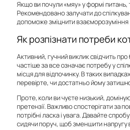
Якщо ви почули «мяу» у формі питань,
Рекомендовано залучати до спілкуван
допоможе зміцнити взаєморозуміння 
Як розпізнати потреби ко
Активний, гучний виклик свідчить про
частіше за все означає потребу у спі
місця для відпочинку. В таких випадк
перевірте, чи достатньо йому затишно
Проте, коли ви чуєте низький, доміну
претензії. Важливо спостерігати за 
потрібні ласка і увага. Давайте спро
сидячи поруч, щоб зменшити напругу в