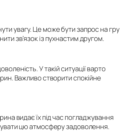
ути увагу. Це може бути запрос на гру
нити зв’язок із пухнастим другом.
воленість. У такій ситуації варто
арин. Важливо створити спокійне
арина видає їх під час погладжування
римувати цю атмосферу задоволення.