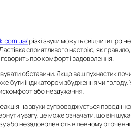
ok.com.ua/
різкі звуки можуть свідчити про не
. Ластівка сприятливого настрію, як правил
 говорить про комфорт і задоволення.
вувати обставини. Якщо ваш пухнастик почи
 може бути індикатором збудження чи голоду. 
 дискомфорт або нездужання.
реакція на звуки супроводжується поведін
рнути увагу, це може означати, що він шукає
зу або незадоволеність в певному оточенні