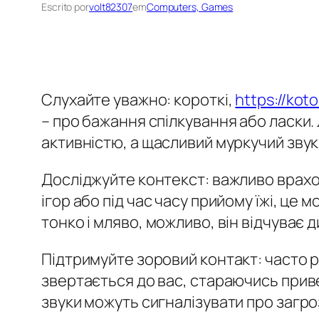
Escrito por
volt82307
em
Computers, Games
Слухайте уважно: короткі,
https://kot
– про бажання спілкування або ласки
активністю, а щасливий муркучий звук
Досліджуйте контекст: важливо врахо
ігор або під час часу прийому їжі, це
тонко і мляво, можливо, він відчуває
Підтримуйте зоровий контакт: часто 
звертається до вас, стараючись приве
звуки можуть сигналізувати про загро