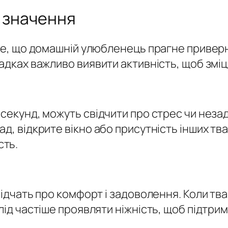
х значення
 те, що домашній улюбленець прагне приверн
адках важливо виявити активність, щоб зміц
секунд, можуть свідчити про стрес чи незадо
ад, відкрите вікно або присутність інших тв
сть.
відчать про комфорт і задоволення. Коли тв
Слід частіше проявляти ніжність, щоб підт