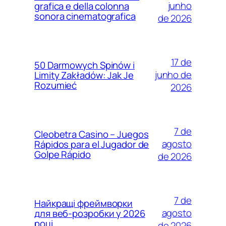
junho
grafica e della colonna
sonora cinematografica
de 2026
17 de
50 Darmowych Spinów i
junho de
Limity Zakładów: Jak Je
Rozumieć
2026
7 de
Cleobetra Casino – Juegos
agosto
Rápidos para el Jugador de
Golpe Rápido
de 2026
7 de
Найкращі фреймворки
agosto
для веб-розробки у 2026
році
de 2026