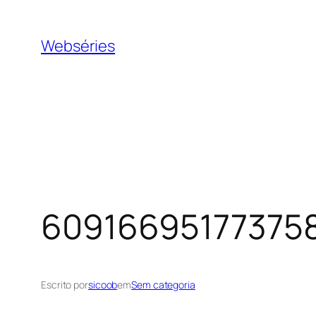
Webséries
60916695177375
Escrito por
sicoob
em
Sem categoria