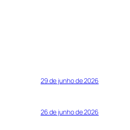
29 de junho de 2026
26 de junho de 2026