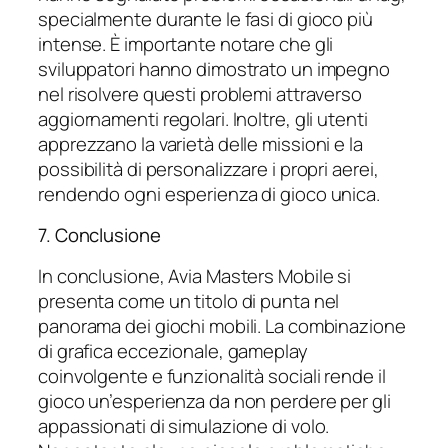
specialmente durante le fasi di gioco più
intense. È importante notare che gli
sviluppatori hanno dimostrato un impegno
nel risolvere questi problemi attraverso
aggiornamenti regolari. Inoltre, gli utenti
apprezzano la varietà delle missioni e la
possibilità di personalizzare i propri aerei,
rendendo ogni esperienza di gioco unica.
7. Conclusione
In conclusione, Avia Masters Mobile si
presenta come un titolo di punta nel
panorama dei giochi mobili. La combinazione
di grafica eccezionale, gameplay
coinvolgente e funzionalità sociali rende il
gioco un’esperienza da non perdere per gli
appassionati di simulazione di volo.