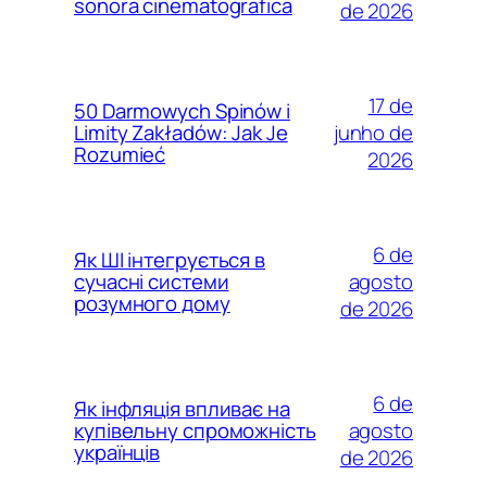
sonora cinematografica
de 2026
17 de
50 Darmowych Spinów i
junho de
Limity Zakładów: Jak Je
Rozumieć
2026
6 de
Як ШІ інтегрується в
agosto
сучасні системи
розумного дому
de 2026
6 de
Як інфляція впливає на
agosto
купівельну спроможність
українців
de 2026