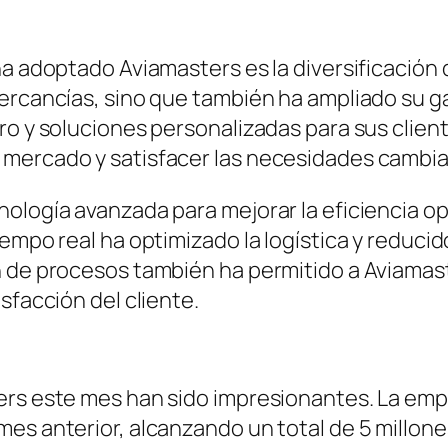
ha adoptado Aviamasters es la diversificación 
ercancías, sino que también ha ampliado su gam
o y soluciones personalizadas para sus cliente
mercado y satisfacer las necesidades cambian
nología avanzada para mejorar la eficiencia o
iempo real ha optimizado la logística y reduci
 de procesos también ha permitido a Aviamaste
sfacción del cliente.
ters este mes han sido impresionantes. La e
es anterior, alcanzando un total de 5 millon