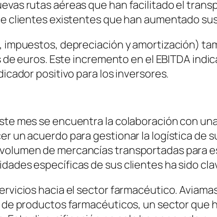
uevas rutas aéreas que han facilitado el tra
 de clientes existentes que han aumentado su
s, impuestos, depreciación y amortización) t
es de euros. Este incremento en el EBITDA indic
dicador positivo para los inversores.
 este mes se encuentra la colaboración con u
er un acuerdo para gestionar la logística de s
 volumen de mercancías transportadas para es
dades específicas de sus clientes ha sido clav
servicios hacia el sector farmacéutico. Aviam
te de productos farmacéuticos, un sector que