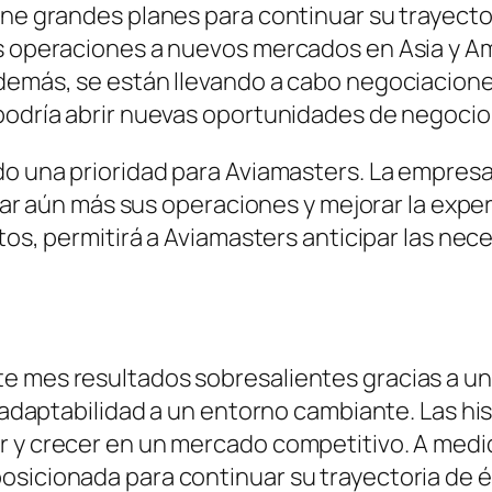
ene grandes planes para continuar su trayect
us operaciones a nuevos mercados en Asia y A
Además, se están llevando a cabo negociacione
 podría abrir nuevas oportunidades de negocio
ndo una prioridad para Aviamasters. La empres
mizar aún más sus operaciones y mejorar la exper
atos, permitirá a Aviamasters anticipar las nec
te mes resultados sobresalientes gracias a u
y adaptabilidad a un entorno cambiante. Las hi
r y crecer en un mercado competitivo. A medi
sicionada para continuar su trayectoria de éx