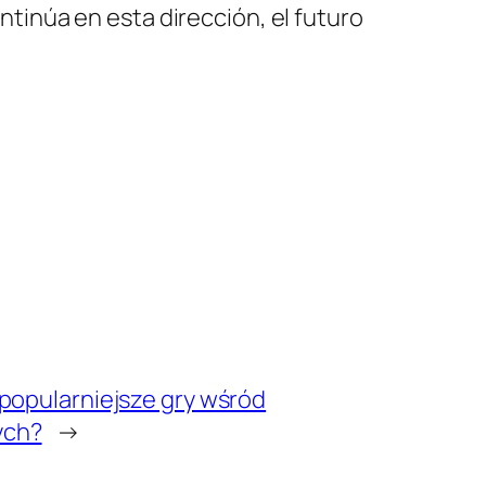
ontinúa en esta dirección, el futuro
jpopularniejsze gry wśród
ych?
→