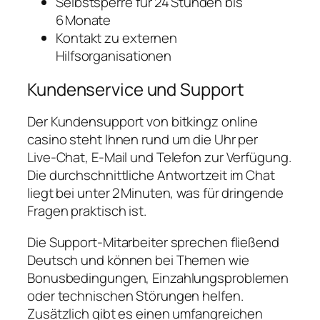
Selbstsperre für 24 Stunden bis
6 Monate
Kontakt zu externen
Hilfsorganisationen
Kundenservice und Support
Der Kundensupport von bitkingz online
casino steht Ihnen rund um die Uhr per
Live‑Chat, E‑Mail und Telefon zur Verfügung.
Die durchschnittliche Antwortzeit im Chat
liegt bei unter 2 Minuten, was für dringende
Fragen praktisch ist.
Die Support‑Mitarbeiter sprechen fließend
Deutsch und können bei Themen wie
Bonusbedingungen, Einzahlungsproblemen
oder technischen Störungen helfen.
Zusätzlich gibt es einen umfangreichen