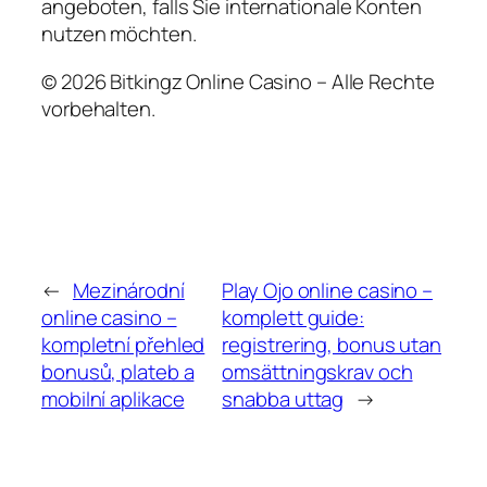
angeboten, falls Sie internationale Konten
nutzen möchten.
© 2026 Bitkingz Online Casino – Alle Rechte
vorbehalten.
←
Mezinárodní
Play Ojo online casino –
online casino –
komplett guide:
kompletní přehled
registrering, bonus utan
bonusů, plateb a
omsättningskrav och
mobilní aplikace
snabba uttag
→