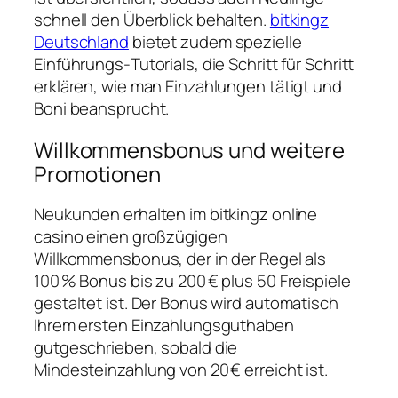
schnell den Überblick behalten.
bitkingz
Deutschland
bietet zudem spezielle
Einführungs‑Tutorials, die Schritt für Schritt
erklären, wie man Einzahlungen tätigt und
Boni beansprucht.
Willkommensbonus und weitere
Promotionen
Neukunden erhalten im bitkingz online
casino einen großzügigen
Willkommensbonus, der in der Regel als
100 % Bonus bis zu 200 € plus 50 Freispiele
gestaltet ist. Der Bonus wird automatisch
Ihrem ersten Einzahlungsguthaben
gutgeschrieben, sobald die
Mindesteinzahlung von 20 € erreicht ist.