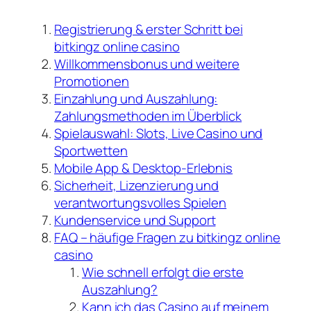
Registrierung & erster Schritt bei
bitkingz online casino
Willkommensbonus und weitere
Promotionen
Einzahlung und Auszahlung:
Zahlungsmethoden im Überblick
Spielauswahl: Slots, Live Casino und
Sportwetten
Mobile App & Desktop‑Erlebnis
Sicherheit, Lizenzierung und
verantwortungsvolles Spielen
Kundenservice und Support
FAQ – häufige Fragen zu bitkingz online
casino
Wie schnell erfolgt die erste
Auszahlung?
Kann ich das Casino auf meinem