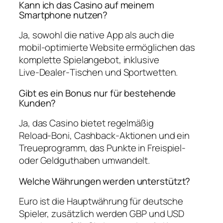
Kann ich das Casino auf meinem
Smartphone nutzen?
Ja, sowohl die native App als auch die
mobil‑optimierte Website ermöglichen das
komplette Spielangebot, inklusive
Live‑Dealer‑Tischen und Sportwetten.
Gibt es ein Bonus nur für bestehende
Kunden?
Ja, das Casino bietet regelmäßig
Reload‑Boni, Cashback‑Aktionen und ein
Treueprogramm, das Punkte in Freispiel‑
oder Geldguthaben umwandelt.
Welche Währungen werden unterstützt?
Euro ist die Hauptwährung für deutsche
Spieler, zusätzlich werden GBP und USD