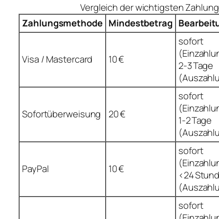
Vergleich der wichtigsten Zahlun
Zahlungsmethode
Mindestbetrag
Bearbeit
sofort
(Einzahlu
Visa / Mastercard
10 €
2‑3 Tage
(Auszahl
sofort
(Einzahlu
Sofortüberweisung
20 €
1‑2 Tage
(Auszahl
sofort
(Einzahlu
PayPal
10 €
<24 Stun
(Auszahl
sofort
(Einzahlu