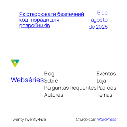
6 de
Як створювати безпечний
agosto
код: поради для
розробників
de 2026
Blog
Eventos
Webséries
Sobre
Loja
Perguntas frequentes
Padrões
Autores
Temas
Twenty Twenty-Five
Criado com
WordPress