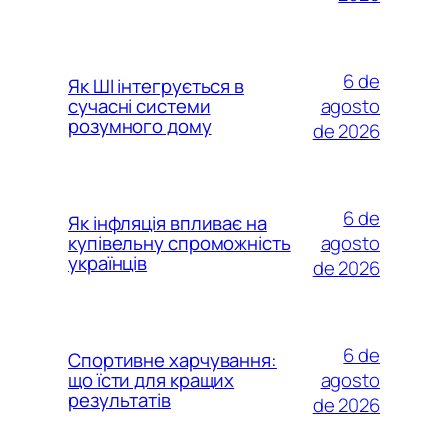
6 de
Як ШІ інтегрується в
agosto
сучасні системи
розумного дому
de 2026
6 de
Як інфляція впливає на
agosto
купівельну спроможність
українців
de 2026
6 de
Спортивне харчування:
agosto
що їсти для кращих
результатів
de 2026