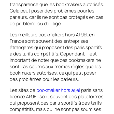
transparence que les bookmakers autorisés.
Cela peut poser des problèmes pour les
parieurs, car ils ne sont pas protégés en cas
de problème ou de litige.
Les meilleurs bookmakers hors ARJEL en
France sont souvent des entreprises
étrangères qui proposent des paris sportifs
à des tarifs compétitifs. Cependant, il est
important de noter que ces bookmakers ne
sont pas soumis aux mêmes règles que les
bookmakers autorisés, ce qui peut poser
des problèmes pour les parieurs.
Les sites de
bookmaker hors arjel
paris sans
licence ARJEL sont souvent des plateformes
qui proposent des paris sportifs à des tarifs
compétitifs, mais qui ne sont pas soumises