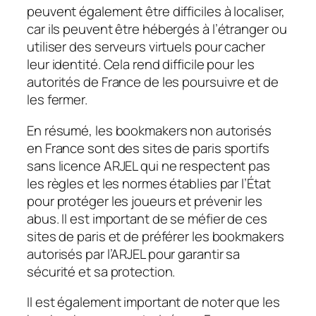
peuvent également être difficiles à localiser,
car ils peuvent être hébergés à l’étranger ou
utiliser des serveurs virtuels pour cacher
leur identité. Cela rend difficile pour les
autorités de France de les poursuivre et de
les fermer.
En résumé, les bookmakers non autorisés
en France sont des sites de paris sportifs
sans licence ARJEL qui ne respectent pas
les règles et les normes établies par l’État
pour protéger les joueurs et prévenir les
abus. Il est important de se méfier de ces
sites de paris et de préférer les bookmakers
autorisés par l’ARJEL pour garantir sa
sécurité et sa protection.
Il est également important de noter que les