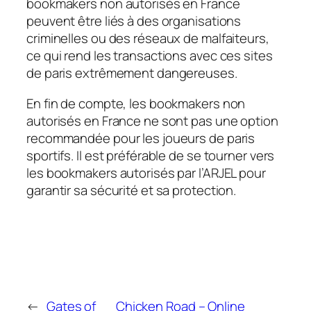
bookmakers non autorisés en France
peuvent être liés à des organisations
criminelles ou des réseaux de malfaiteurs,
ce qui rend les transactions avec ces sites
de paris extrêmement dangereuses.
En fin de compte, les bookmakers non
autorisés en France ne sont pas une option
recommandée pour les joueurs de paris
sportifs. Il est préférable de se tourner vers
les bookmakers autorisés par l’ARJEL pour
garantir sa sécurité et sa protection.
←
Gates of
Chicken Road – Online