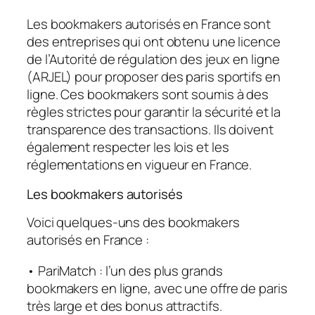
Les bookmakers autorisés en France sont
des entreprises qui ont obtenu une licence
de l’Autorité de régulation des jeux en ligne
(ARJEL) pour proposer des paris sportifs en
ligne. Ces bookmakers sont soumis à des
règles strictes pour garantir la sécurité et la
transparence des transactions. Ils doivent
également respecter les lois et les
réglementations en vigueur en France.
Les bookmakers autorisés
Voici quelques-uns des bookmakers
autorisés en France :
• PariMatch : l’un des plus grands
bookmakers en ligne, avec une offre de paris
très large et des bonus attractifs.