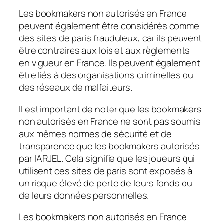
Les bookmakers non autorisés en France
peuvent également être considérés comme
des sites de paris frauduleux, car ils peuvent
être contraires aux lois et aux règlements
en vigueur en France. Ils peuvent également
être liés à des organisations criminelles ou
des réseaux de malfaiteurs.
Il est important de noter que les bookmakers
non autorisés en France ne sont pas soumis
aux mêmes normes de sécurité et de
transparence que les bookmakers autorisés
par l’ARJEL. Cela signifie que les joueurs qui
utilisent ces sites de paris sont exposés à
un risque élevé de perte de leurs fonds ou
de leurs données personnelles.
Les bookmakers non autorisés en France