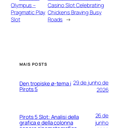
Olympus –
Casino Slot Celebrating
Pragmatic Play
Chickens Braving Busy
Slot
Roads
→
MAIS POSTS
29 de junho de
Den tropiske ø-tema i
Pirots 5
2026
26 de
Pirots 5 Slot: Analisi della
junho
grafica e della colonna