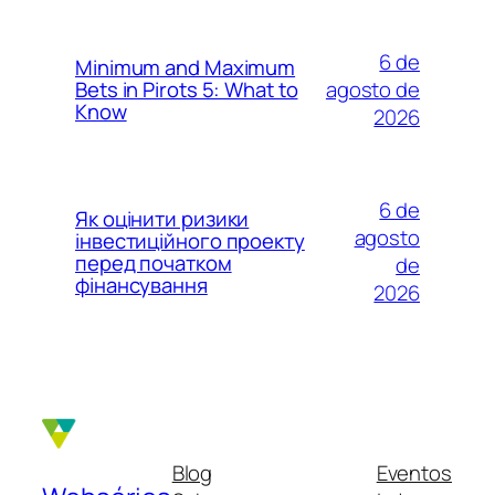
6 de
Minimum and Maximum
agosto de
Bets in Pirots 5: What to
Know
2026
6 de
Як оцінити ризики
agosto
інвестиційного проекту
перед початком
de
фінансування
2026
Blog
Eventos