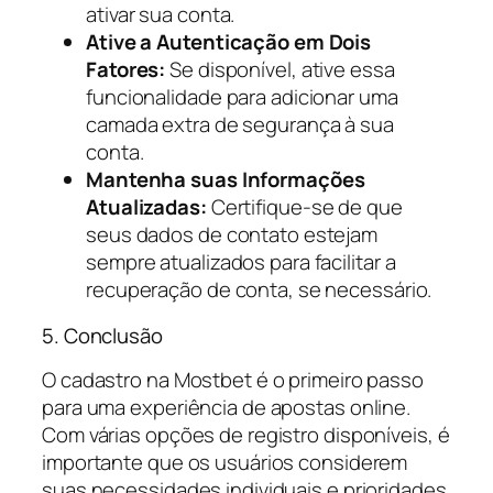
ativar sua conta.
Ative a Autenticação em Dois
Fatores:
Se disponível, ative essa
funcionalidade para adicionar uma
camada extra de segurança à sua
conta.
Mantenha suas Informações
Atualizadas:
Certifique-se de que
seus dados de contato estejam
sempre atualizados para facilitar a
recuperação de conta, se necessário.
5. Conclusão
O cadastro na Mostbet é o primeiro passo
para uma experiência de apostas online.
Com várias opções de registro disponíveis, é
importante que os usuários considerem
suas necessidades individuais e prioridades