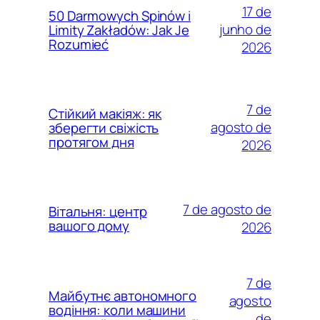
17 de
50 Darmowych Spinów i
junho de
Limity Zakładów: Jak Je
Rozumieć
2026
7 de
Стійкий макіяж: як
agosto de
зберегти свіжість
протягом дня
2026
7 de agosto de
Вітальня: центр
вашого дому
2026
7 de
Майбутнє автономного
agosto
водіння: коли машини
de