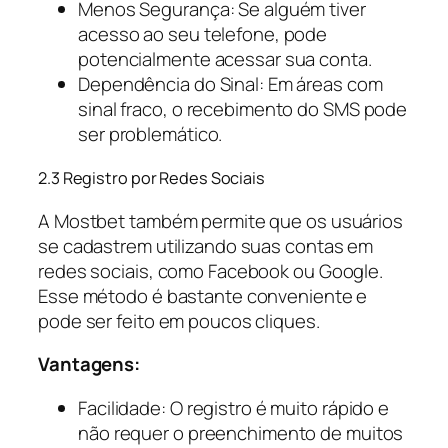
Menos Segurança: Se alguém tiver
acesso ao seu telefone, pode
potencialmente acessar sua conta.
Dependência do Sinal: Em áreas com
sinal fraco, o recebimento do SMS pode
ser problemático.
2.3 Registro por Redes Sociais
A Mostbet também permite que os usuários
se cadastrem utilizando suas contas em
redes sociais, como Facebook ou Google.
Esse método é bastante conveniente e
pode ser feito em poucos cliques.
Vantagens:
Facilidade: O registro é muito rápido e
não requer o preenchimento de muitos