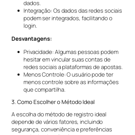
dados.
Integração: Os dados das redes sociais
podem ser integrados, facilitando o
login.
Desvantagens:
Privacidade: Algumas pessoas podem
hesitar em vincular suas contas de
redes sociais a plataformas de apostas.
Menos Controle: O usuário pode ter
menos controle sobre as informações
que compartilha.
3. Como Escolher o Método Ideal
A escolha do método de registro ideal
depende de vários fatores, incluindo
segurança, conveniência e preferências