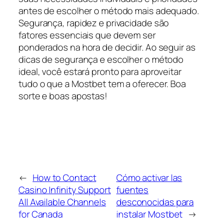
antes de escolher o método mais adequado.
Segurança, rapidez e privacidade são
fatores essenciais que devem ser
ponderados na hora de decidir. Ao seguir as
dicas de segurança e escolher o método
ideal, você estará pronto para aproveitar
tudo o que a Mostbet tem a oferecer. Boa
sorte e boas apostas!
←
How to Contact
Cómo activar las
Casino Infinity Support
fuentes
All Available Channels
desconocidas para
for Canada
instalar Mostbet
→