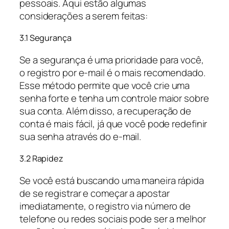
pessoais. Aqui estão algumas
considerações a serem feitas:
3.1 Segurança
Se a segurança é uma prioridade para você,
o registro por e-mail é o mais recomendado.
Esse método permite que você crie uma
senha forte e tenha um controle maior sobre
sua conta. Além disso, a recuperação de
conta é mais fácil, já que você pode redefinir
sua senha através do e-mail.
3.2 Rapidez
Se você está buscando uma maneira rápida
de se registrar e começar a apostar
imediatamente, o registro via número de
telefone ou redes sociais pode ser a melhor