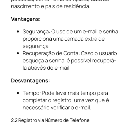
nascimento e país de residência.
Vantagens:
Segurança: O uso de um e-mail e senha
proporciona uma camada extra de
segurança.
Recuperação de Conta: Caso o usuário
esqueça a senha, é possível recuperá-
la através do e-mail.
Desvantagens:
Tempo: Pode levar mais tempo para
completar o registro, uma vez que é
necessário verificar o e-mail.
2.2 Registro via Número de Telefone