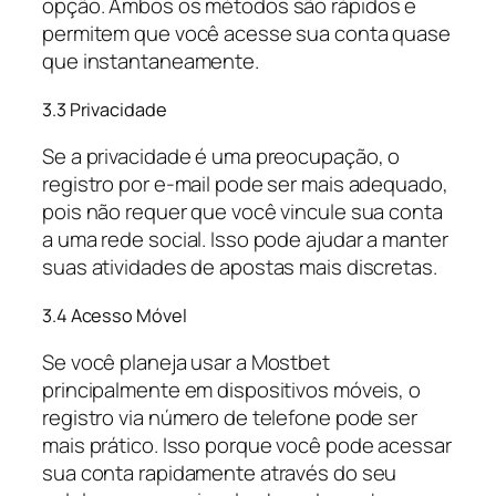
opção. Ambos os métodos são rápidos e
permitem que você acesse sua conta quase
que instantaneamente.
3.3 Privacidade
Se a privacidade é uma preocupação, o
registro por e-mail pode ser mais adequado,
pois não requer que você vincule sua conta
a uma rede social. Isso pode ajudar a manter
suas atividades de apostas mais discretas.
3.4 Acesso Móvel
Se você planeja usar a Mostbet
principalmente em dispositivos móveis, o
registro via número de telefone pode ser
mais prático. Isso porque você pode acessar
sua conta rapidamente através do seu