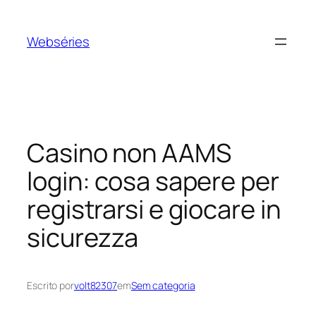
Webséries
Casino non AAMS
login: cosa sapere per
registrarsi e giocare in
sicurezza
Escrito por
volt82307
em
Sem categoria