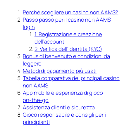
Perché scegliere un casino non AAMS?
Passo passo per il casino non AAMS
login
1. Registrazione e creazione
dell’account
2. Verifica dell’identità (KYC)
Bonus di benvenuto e condizioni da
leggere
Metodi di pagamento più usati
Tabella comparativa dei principali casino
non AAMS
App mobile e esperienza di gioco
on‑the‑go
Assistenza clienti e sicurezza
Gioco responsabile e consigli per i
principianti