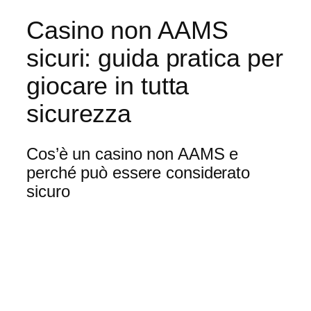
Casino non AAMS
sicuri: guida pratica per
giocare in tutta
sicurezza
Cos’è un casino non AAMS e
perché può essere considerato
sicuro