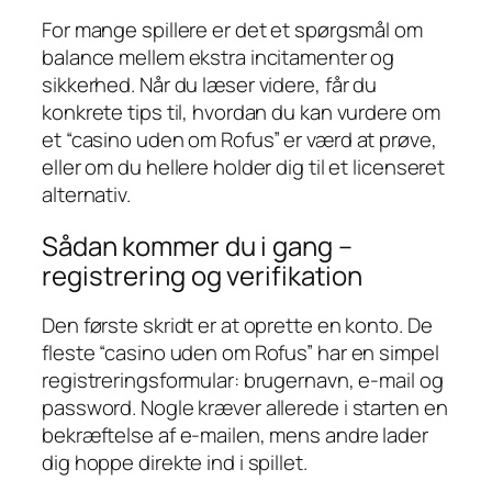
For mange spillere er det et spørgsmål om
balance mellem ekstra incitamenter og
sikkerhed. Når du læser videre, får du
konkrete tips til, hvordan du kan vurdere om
et “casino uden om Rofus” er værd at prøve,
eller om du hellere holder dig til et licenseret
alternativ.
Sådan kommer du i gang –
registrering og verifikation
Den første skridt er at oprette en konto. De
fleste “casino uden om Rofus” har en simpel
registreringsformular: brugernavn, e‑mail og
password. Nogle kræver allerede i starten en
bekræftelse af e‑mailen, mens andre lader
dig hoppe direkte ind i spillet.