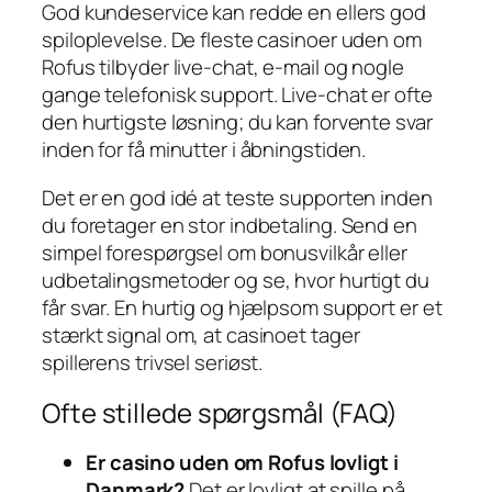
God kundeservice kan redde en ellers god
spiloplevelse. De fleste casinoer uden om
Rofus tilbyder live‑chat, e‑mail og nogle
gange telefonisk support. Live‑chat er ofte
den hurtigste løsning; du kan forvente svar
inden for få minutter i åbningstiden.
Det er en god idé at teste supporten inden
du foretager en stor indbetaling. Send en
simpel forespørgsel om bonusvilkår eller
udbetalingsmetoder og se, hvor hurtigt du
får svar. En hurtig og hjælpsom support er et
stærkt signal om, at casinoet tager
spillerens trivsel seriøst.
Ofte stillede spørgsmål (FAQ)
Er casino uden om Rofus lovligt i
Danmark?
Det er lovligt at spille på