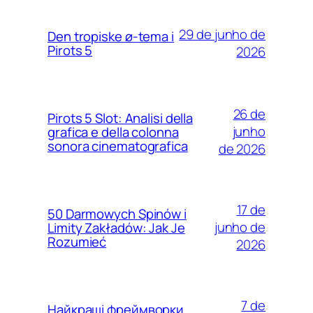
29 de junho de
Den tropiske ø-tema i
Pirots 5
2026
26 de
Pirots 5 Slot: Analisi della
junho
grafica e della colonna
sonora cinematografica
de 2026
17 de
50 Darmowych Spinów i
junho de
Limity Zakładów: Jak Je
Rozumieć
2026
7 de
Найкращі фреймворки