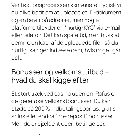
Verifikationsprocessen kan variere. Typisk vil
du blive bedt om at uploade et ID-dokument
og en bevis på adresse, men nogle
platforme tilbyder en “hurtig‑KYC” via e‑mail
eller telefon. Det kan spare tid, men husk at
gemme en kopi af de uploadede filer, så du
hurtigt kan genindlæse dem, hvis noget går
galt.
Bonusser og velkomsttilbud –
hvad du skal kigge efter
Et stort træk ved casino uden om Rofus er
de generøse velkomstbonusser. Du kan
støde på 200 % indbetalingsbonus, gratis
spins eller endda “no‑deposit” bonusser.
Men de er sjældent uden betingelser.