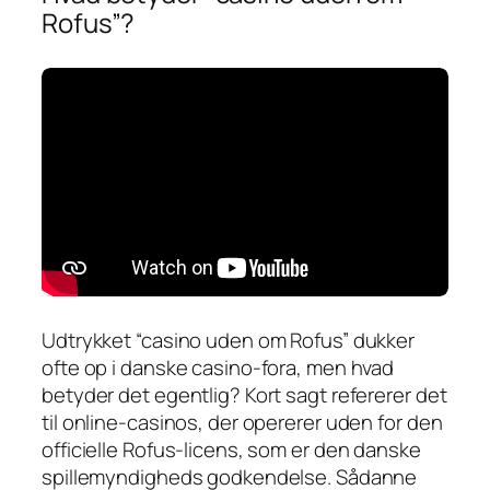
Rofus”?
Udtrykket “casino uden om Rofus” dukker
ofte op i danske casino‑fora, men hvad
betyder det egentlig? Kort sagt refererer det
til online‑casinos, der opererer uden for den
officielle Rofus‑licens, som er den danske
spillemyndigheds godkendelse. Sådanne