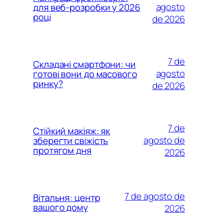
agosto
для веб-розробки у 2026
році
de 2026
7 de
Складані смартфони: чи
agosto
готові вони до масового
ринку?
de 2026
7 de
Стійкий макіяж: як
agosto de
зберегти свіжість
протягом дня
2026
7 de agosto de
Вітальня: центр
вашого дому
2026