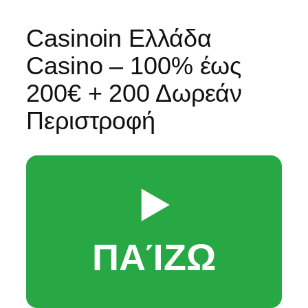
Casinoin Ελλάδα
Casino – 100% έως
200€ + 200 Δωρεάν
Περιστροφή
▶️
ΠΑΊΖΩ