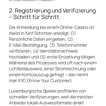
2. Registrierung und Verifizierung
– Schritt für Schritt
Die Anmeldung bei einem Online‑Casino ist
meist in fünf Schritten erledigt: (1)
Persönliche Daten eingeben, (2)
E‑Mail‑Bestätigung, (3) Telefonnummer
verifizieren, (4) Identitätsnachweis
hochladen und (5) erste Einzahlung tätigen.
Während des Prozesses wird oft nach einem
Lichtbildausweis, einer Stromrechnung oder
einem Kontoauszug gefragt – das nennt
man KYC (Know Your Customer).
Luxemburgische Spieler profitieren von
schnellen Verifizierungen, weil die meisten
Anbieter lokale Ausweisformate direkt