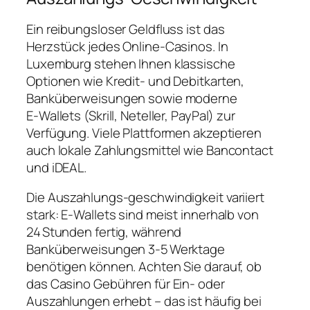
Ein reibungsloser Geldfluss ist das
Herzstück jedes Online‑Casinos. In
Luxemburg stehen Ihnen klassische
Optionen wie Kredit‑ und Debitkarten,
Banküberweisungen sowie moderne
E‑Wallets (Skrill, Neteller, PayPal) zur
Verfügung. Viele Plattformen akzeptieren
auch lokale Zahlungsmittel wie Bancontact
und iDEAL.
Die Auszahlungs‑geschwindigkeit variiert
stark: E‑Wallets sind meist innerhalb von
24 Stunden fertig, während
Banküberweisungen 3‑5 Werktage
benötigen können. Achten Sie darauf, ob
das Casino Gebühren für Ein- oder
Auszahlungen erhebt – das ist häufig bei