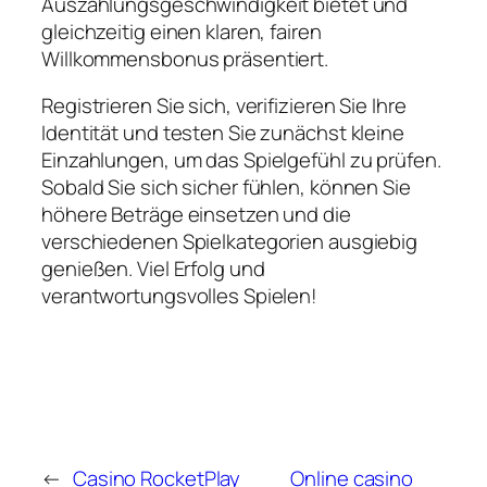
Auszahlungsgeschwindigkeit bietet und
gleichzeitig einen klaren, fairen
Willkommensbonus präsentiert.
Registrieren Sie sich, verifizieren Sie Ihre
Identität und testen Sie zunächst kleine
Einzahlungen, um das Spielgefühl zu prüfen.
Sobald Sie sich sicher fühlen, können Sie
höhere Beträge einsetzen und die
verschiedenen Spielkategorien ausgiebig
genießen. Viel Erfolg und
verantwortungsvolles Spielen!
←
Casino RocketPlay
Online casino