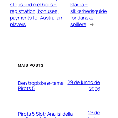
steps and methods –
Klarna –
registration, bonuses,
sikkerhedsguide
payments for Australian
for danske
players
spillere
→
MAIS POSTS
29 de junho de
Den tropiske ø-tema i
Pirots 5
2026
26 de
Pirots 5 Slot: Analisi della