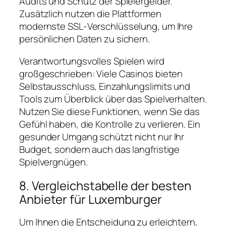
Audits und Schutz der Spielergelder.
Zusätzlich nutzen die Plattformen
modernste SSL‑Verschlüsselung, um Ihre
persönlichen Daten zu sichern.
Verantwortungsvolles Spielen wird
großgeschrieben: Viele Casinos bieten
Selbstausschluss, Einzahlungslimits und
Tools zum Überblick über das Spielverhalten.
Nutzen Sie diese Funktionen, wenn Sie das
Gefühl haben, die Kontrolle zu verlieren. Ein
gesunder Umgang schützt nicht nur Ihr
Budget, sondern auch das langfristige
Spielvergnügen.
8. Vergleichstabelle der besten
Anbieter für Luxemburger
Um Ihnen die Entscheidung zu erleichtern,