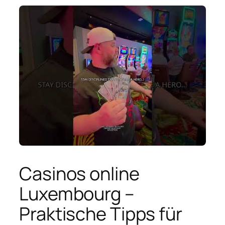
Casinos online
Luxembourg –
Praktische Tipps für