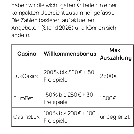
haben wir die wichtigsten Kriterien in einer
kompakten Übersicht zusammengefasst.
Die Zahlen basieren auf aktuellen
Angeboten (Stand 2026) und können sich
ändern.
Max.
Casino
Willkommensbonus
Auszahlung
200 % bis 300 € + 50
LuxCasino
2 500 €
Freispiele
150 % bis 250 € + 30
EuroBet
1 800 €
Freispiele
100 % bis 200 € + 100
CasinoLux
unbegrenzt
Freispiele