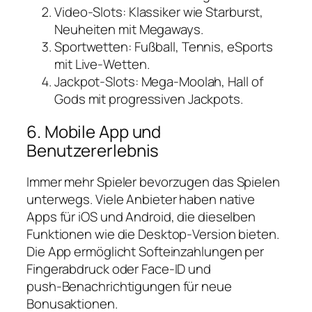
Video‑Slots: Klassiker wie Starburst,
Neuheiten mit Megaways.
Sportwetten: Fußball, Tennis, eSports
mit Live‑Wetten.
Jackpot‑Slots: Mega‑Moolah, Hall of
Gods mit progressiven Jackpots.
6. Mobile App und
Benutzererlebnis
Immer mehr Spieler bevorzugen das Spielen
unterwegs. Viele Anbieter haben native
Apps für iOS und Android, die dieselben
Funktionen wie die Desktop‑Version bieten.
Die App ermöglicht Softeinzahlungen per
Fingerabdruck oder Face‑ID und
push‑Benachrichtigungen für neue
Bonusaktionen.