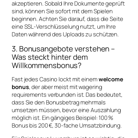
akzeptieren. Sobald Ihre Dokumente geprüft
sind, können Sie sofort mit dem Spielen
beginnen. Achten Sie darauf, dass die Seite
eine SSL‑Verschlüsselung nutzt, um Ihre
Daten während des Uploads zu schützen.
3. Bonusangebote verstehen –
Was steckt hinter dem
Willkommensbonus?
Fast jedes Casino lockt mit einem
welcome
bonus
, der aber meist mit
wagering
requirements
verbunden ist. Das bedeutet,
dass Sie den Bonusbetrag mehrmals
umsetzen müssen, bevor eine Auszahlung
möglich ist. Ein gängiges Beispiel: 100 %
Bonus bis 200 €, 30‑fache Umsatzbindung.