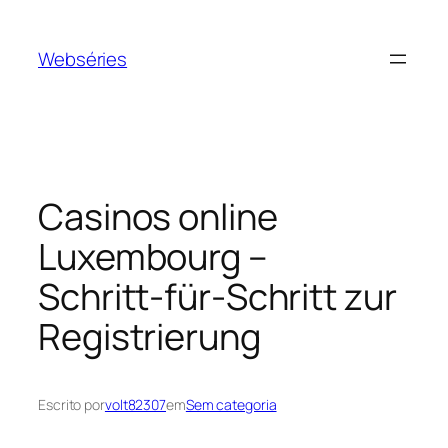
Webséries
Casinos online
Luxembourg –
Schritt‑für‑Schritt zur
Registrierung
Escrito por
volt82307
em
Sem categoria