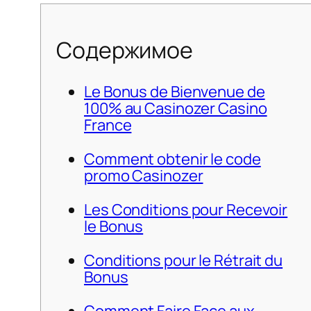
Содержимое
Le Bonus de Bienvenue de
100% au Casinozer Casino
France
Comment obtenir le code
promo Casinozer
Les Conditions pour Recevoir
le Bonus
Conditions pour le Rétrait du
Bonus
Comment Faire Face aux