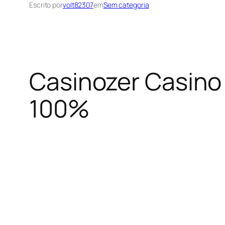
Escrito por
volt82307
em
Sem categoria
Casinozer Casino
100%