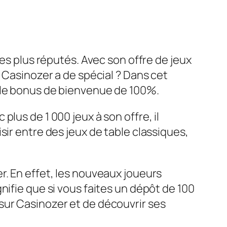
des plus réputés. Avec son offre de jeux
 Casinozer a de spécial ? Dans cet
t le bonus de bienvenue de 100%.
lus de 1 000 jeux à son offre, il
sir entre des jeux de table classiques,
r. En effet, les nouveaux joueurs
nifie que si vous faites un dépôt de 100
sur Casinozer et de découvrir ses