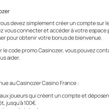
ozer
vous devez simplement créer un compte sur le
z vous connecter et accéder à votre espace p
er pour obtenir votre bonus de bienvenue.
r le code promo Casinozer, vous pouvez conta
us aider.
enue au Casinozer Casino France :
eaux joueurs qui créent un compte et déposen
, jusqu’à 100€.