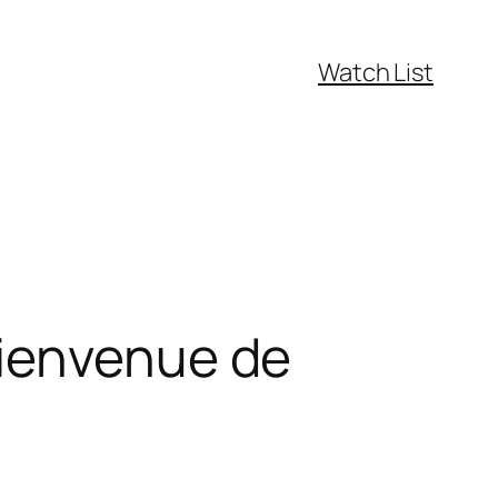
Watch List
Bienvenue de