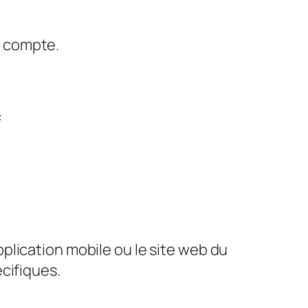
u compte.
:
plication mobile ou le site web du
cifiques.