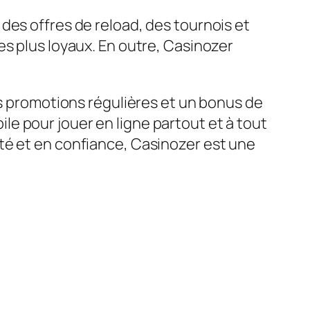
des offres de reload, des tournois et
es plus loyaux. En outre, Casinozer
es promotions régulières et un bonus de
e pour jouer en ligne partout et à tout
té et en confiance, Casinozer est une