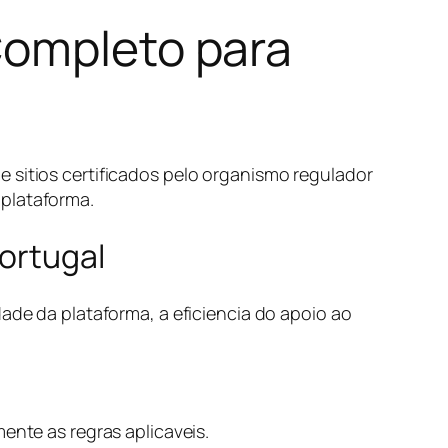
Completo para
 sitios certificados pelo organismo regulador
 plataforma.
Portugal
dade da plataforma, a eficiencia do apoio ao
.
nte as regras aplicaveis.