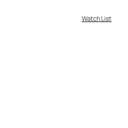
Watch List