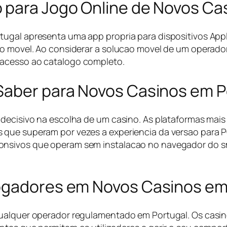
 para Jogo Online de Novos Ca
ugal apresenta uma app propria para dispositivos Apple
vo movel. Ao considerar a solucao movel de um operador
 acesso ao catalogo completo.
Saber para Novos Casinos em P
 decisivo na escolha de um casino. As plataformas mais
que superam por vezes a experiencia da versao para PC.
onsivos que operam sem instalacao no navegador do s
Jogadores em Novos Casinos em
qualquer operador regulamentado em Portugal. Os casin