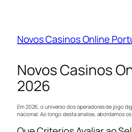
Novos Casinos Online Port
Novos Casinos On
2026
Em 2026, o universo dos operadores de jogo digi
nacional. Ao longo desta analise, abordamos os
Que Criterios Avaliar ao S