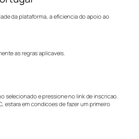
dade da plataforma, a eficiencia do apoio ao
.
nte as regras aplicaveis.
o selecionado e pressione no link de inscricao.
, estara em condicoes de fazer um primeiro