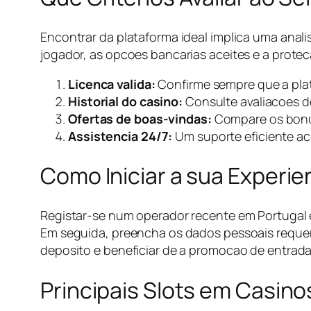
Encontrar da plataforma ideal implica uma anali
jogador, as opcoes bancarias aceites e a prote
Licenca valida:
Confirme sempre que a plata
Historial do casino:
Consulte avaliacoes de
Ofertas de boas-vindas:
Compare os bonus 
Assistencia 24/7:
Um suporte eficiente ace
Como Iniciar a sua Experi
Registar-se num operador recente em Portugal e 
Em seguida, preencha os dados pessoais requeri
deposito e beneficiar de a promocao de entrada
Principais Slots em Casin