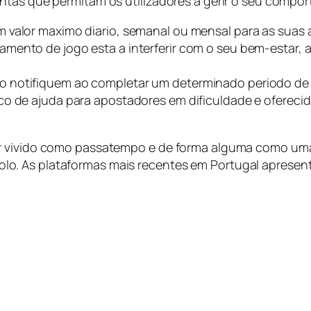
ntas que permitam os utilizadores a gerir o seu compo
 valor maximo diario, semanal ou mensal para as suas 
mento de jogo esta a interferir com o seu bem-estar, 
o notifiquem ao completar um determinado periodo de 
co de ajuda para apostadores em dificuldade e ofereci
er vivido como passatempo e de forma alguma como uma
o. As plataformas mais recentes em Portugal apresen