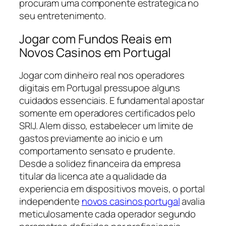
procuram uma componente estrategica no
seu entretenimento.
Jogar com Fundos Reais em
Novos Casinos em Portugal
Jogar com dinheiro real nos operadores
digitais em Portugal pressupoe alguns
cuidados essenciais. E fundamental apostar
somente em operadores certificados pelo
SRIJ. Alem disso, estabelecer um limite de
gastos previamente ao inicio e um
comportamento sensato e prudente.
Desde a solidez financeira da empresa
titular da licenca ate a qualidade da
experiencia em dispositivos moveis, o portal
independente
novos casinos portugal
avalia
meticulosamente cada operador segundo