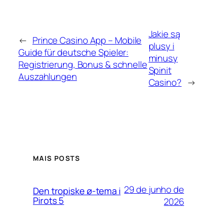
Jakie są
←
Prince Casino App – Mobile
plusy i
Guide für deutsche Spieler:
minusy
Registrierung, Bonus & schnelle
Spinit
Auszahlungen
Casino?
→
MAIS POSTS
29 de junho de
Den tropiske ø-tema i
Pirots 5
2026