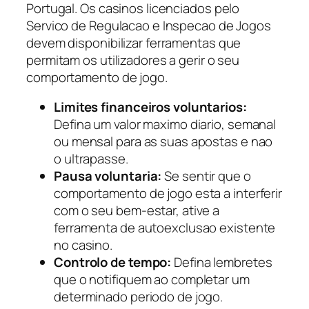
Portugal. Os casinos licenciados pelo
Servico de Regulacao e Inspecao de Jogos
devem disponibilizar ferramentas que
permitam os utilizadores a gerir o seu
comportamento de jogo.
Limites financeiros voluntarios:
Defina um valor maximo diario, semanal
ou mensal para as suas apostas e nao
o ultrapasse.
Pausa voluntaria:
Se sentir que o
comportamento de jogo esta a interferir
com o seu bem-estar, ative a
ferramenta de autoexclusao existente
no casino.
Controlo de tempo:
Defina lembretes
que o notifiquem ao completar um
determinado periodo de jogo.