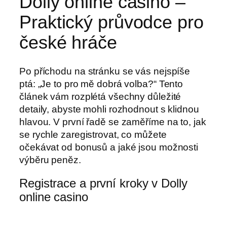
Dolly online casino –
Praktický průvodce pro
české hráče
Po příchodu na stránku se vás nejspíše
ptá: „Je to pro mě dobrá volba?“ Tento
článek vám rozplétá všechny důležité
detaily, abyste mohli rozhodnout s klidnou
hlavou. V první řadě se zaměříme na to, jak
se rychle zaregistrovat, co můžete
očekávat od bonusů a jaké jsou možnosti
výběru peněz.
Registrace a první kroky v Dolly
online casino