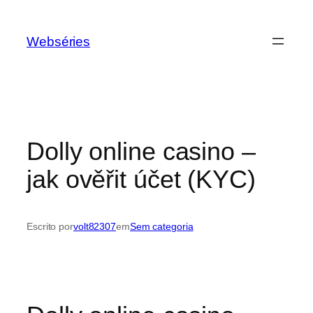
Webséries
Dolly online casino –
jak ověřit účet (KYC)
Escrito por
volt82307
em
Sem categoria