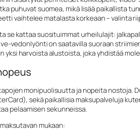
otka puhuvat suomea, mikä lisää paikallista t
teetti vaihtelee matalasta korkeaan – valinta r
se kattaa suosituimmat urheilulajit: jalkapallo
ive-vedonlyönti on saatavilla suoraan striimien
 yksi harvoista alustoista, joka yhdistää m
 nopeus
tapojen monipuolisuutta ja nopeita nostoja. 
sterCard), sekä paikallisia maksupalveluja kut
oittaa pelaamisen sekunneissa.
un maksutavan mukaan: