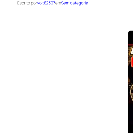
Escrito por
volt82307
em
Sem categoria