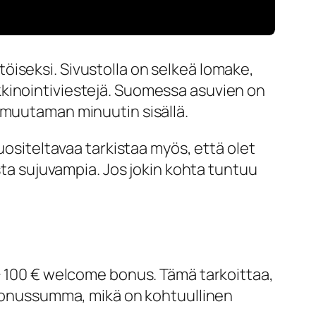
öiseksi. Sivustolla on selkeä lomake,
kkinointiviestejä. Suomessa asuvien on
 muutaman minuutin sisällä.
uositeltavaa tarkistaa myös, että olet
sta sujuvampia. Jos jokin kohta tuntuu
 + 100 € welcome bonus. Tämä tarkoittaa,
x bonussumma, mikä on kohtuullinen