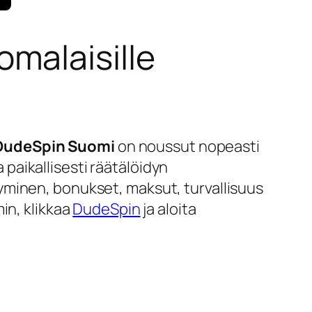
malaisille
DudeSpin Suomi
on noussut nopeasti
a paikallisesti räätälöidyn
yminen, bonukset, maksut, turvallisuus
in, klikkaa
DudeSpin
ja aloita