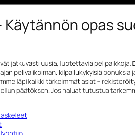
 Käytännön opas suo
ät jatkuvasti uusia, luotettavia pelipaikkoja.
ajan pelivalikoiman, kilpailukykyisiä bonuksia j
e läpi kaikki tärkeimmät asiat – rekisteröit
stellun päätöksen. Jos haluat tutustua tarkemm
 askeleet
t
lyöntiin