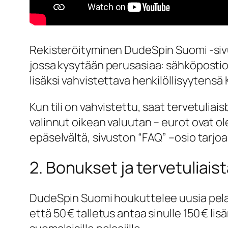
Rekisteröityminen DudeSpin Suomi -sivus
jossa kysytään perusasiaa: sähköpostio
lisäksi vahvistettava henkilöllisyytens
Kun tili on vahvistettu, saat tervetulia
valinnut oikean valuutan – eurot ovat ol
epäselvältä, sivuston “FAQ” –osio tarjoa
2. Bonukset ja tervetuliais
DudeSpin Suomi houkuttelee uusia pelaaj
että 50 € talletus antaa sinulle 150 € 