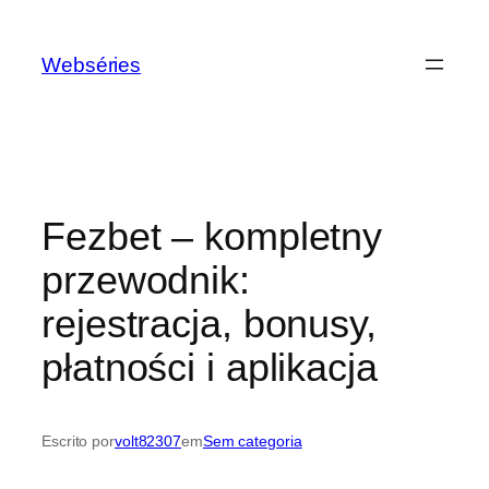
Webséries
Fezbet – kompletny
przewodnik:
rejestracja, bonusy,
płatności i aplikacja
Escrito por
volt82307
em
Sem categoria