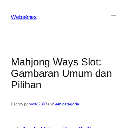
Webséries
Mahjong Ways Slot:
Gambaran Umum dan
Pilihan
Escrito por
volt82307
em
Sem categoria