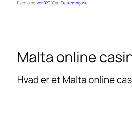
Escrito por
volt82307
em
Sem categoria