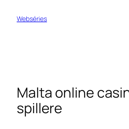
Webséries
Malta online casi
spillere