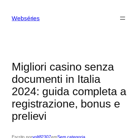
Webséries
Migliori casino senza
documenti in Italia
2024: guida completa a
registrazione, bonus e
prelievi
Escrito por
volt82307
em
Sem categoria