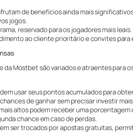
sfrutam de benefícios ainda mais significativ
os jogos.
rograma, reservado para os jogadores mais le
mento ao cliente prioritário e convites para 
ensas
e da Mostbet são variados e atraentes para os
odem usar seus pontos acumulados para obte
hances de ganhar sem precisar investir mais 
s mais altos podem receber uma porcentagem 
unda chance em caso de perdas.
em ser trocados por apostas gratuitas, perm