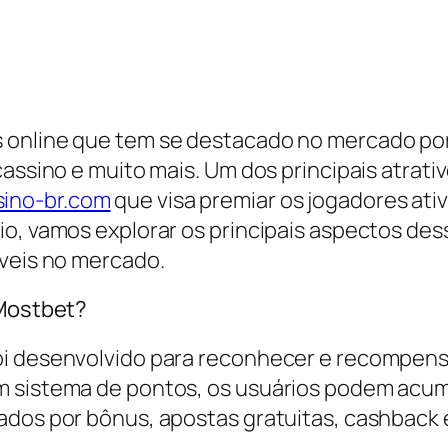
 online que tem se destacado no mercado por
cassino e muito mais. Um dos principais atrat
ino-br.com
que visa premiar os jogadores ativ
io, vamos explorar os principais aspectos de
íveis no mercado.
 Mostbet?
oi desenvolvido para reconhecer e recompensa
um sistema de pontos, os usuários podem acu
ados por bônus, apostas gratuitas, cashback