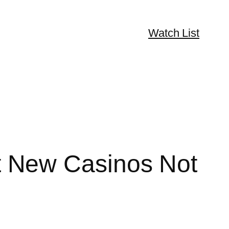
Watch List
 New Casinos Not