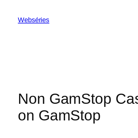
Webséries
Non GamStop Casi
on GamStop