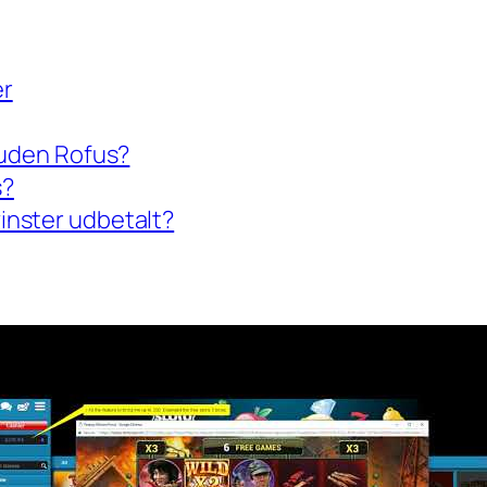
er
o uden Rofus?
s?
vinster udbetalt?