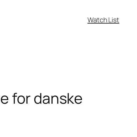
Watch List
e for danske