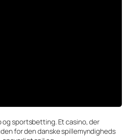
 og sportsbetting. Et casino, der
e uden for den danske spillemyndigheds