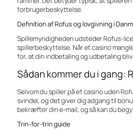
rammer. Det betyder typisk, at spilleren
forbrugerbeskyttelse.
Definition af Rofus og lovgivning i Dan
Spillemyndigheden udsteder Rofus‑license
spillerbeskyttelse. Når et casino mangl
for, at din indbetaling og udbetaling bli
Sådan kommer du i gang: Re
Selvom du spiller på et casino uden Rof
svindel, og det giver dig adgang til bon
bekræfter din e‑mail, og så kan du begy
Trin‑for‑trin guide