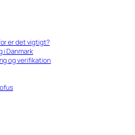
r er det vigtigt?
ng i Danmark
g og verifikation
Rofus