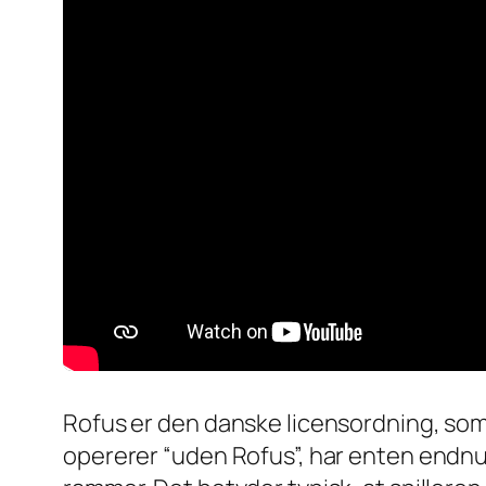
Rofus er den danske licensordning, som r
opererer “uden Rofus”, har enten endnu 