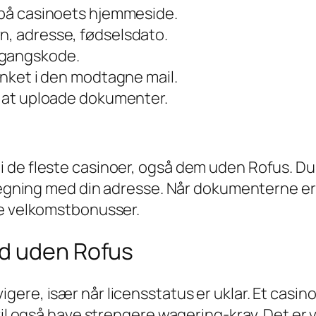
” på casinoets hjemmeside.
n, adresse, fødselsdato.
dgangskode.
linket i den modtagne mail.
or at uploade dokumenter.
de fleste casinoer, også dem uden Rofus. Du v
n regning med din adresse. Når dokumenterne e
le velkomstbonusser.
ud uden Rofus
ere, især når licensstatus er uklar. Et casino
vil også have strengere wagering‑krav. Det er v