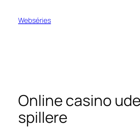
Webséries
Online casino ud
spillere