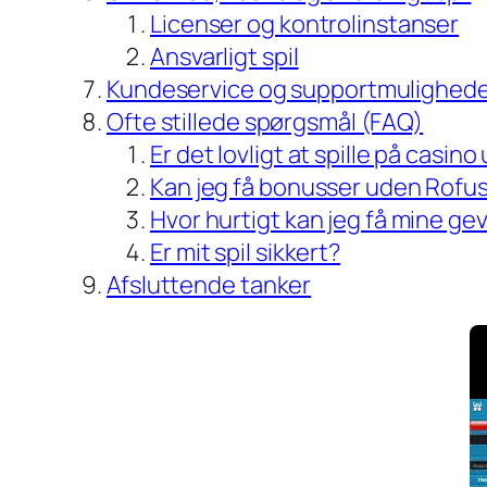
Licenser og kontrolinstanser
Ansvarligt spil
Kundeservice og supportmulighed
Ofte stillede spørgsmål (FAQ)
Er det lovligt at spille på casin
Kan jeg få bonusser uden Rofu
Hvor hurtigt kan jeg få mine ge
Er mit spil sikkert?
Afsluttende tanker