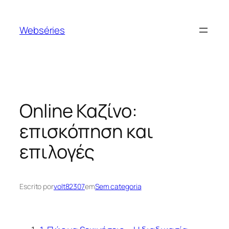
Webséries
Online Καζίνο:
επισκόπηση και
επιλογές
Escrito por
volt82307
em
Sem categoria