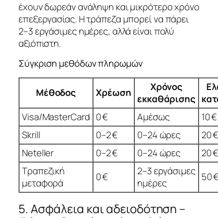
έχουν δωρεάν ανάληψη και μικρότερο χρόνο
επεξεργασίας. Η τράπεζα μπορεί να πάρει
2–3 εργάσιμες ημέρες, αλλά είναι πολύ
αξιόπιστη.
Σύγκριση μεθόδων πληρωμών
Χρόνος
Ελ
Μέθοδος
Χρέωση
εκκαθάρισης
κατ
Visa/MasterCard
0 €
Αμέσως
10 €
Skrill
0–2 €
0–24 ώρες
20 
Neteller
0–2 €
0–24 ώρες
20 
Τραπεζική
2–3 εργάσιμες
0 €
50 
μεταφορά
ημέρες
5. Ασφάλεια και αδειοδότηση –