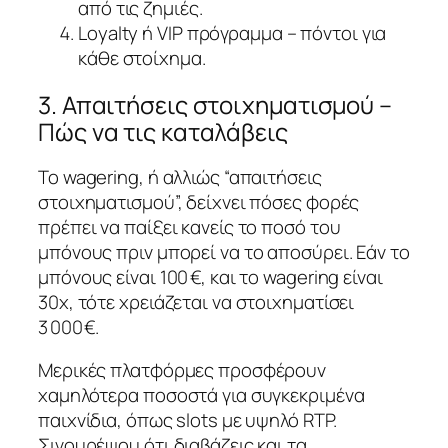
από τις ζημιές.
Loyalty ή VIP πρόγραμμα – πόντοι για
κάθε στοίχημα.
3. Απαιτήσεις στοιχηματισμού –
Πώς να τις καταλάβεις
Το wagering, ή αλλιώς “απαιτήσεις
στοιχηματισμού”, δείχνει πόσες φορές
πρέπει να παίξει κανείς το ποσό του
μπόνους πριν μπορεί να το αποσύρει. Εάν το
μπόνους είναι 100 €, και το wagering είναι
30x, τότε χρειάζεται να στοιχηματίσει
3 000 €.
Μερικές πλατφόρμες προσφέρουν
χαμηλότερα ποσοστά για συγκεκριμένα
παιχνίδια, όπως slots με υψηλό RTP.
Σιγουρέψου ότι διαβάζεις και τα