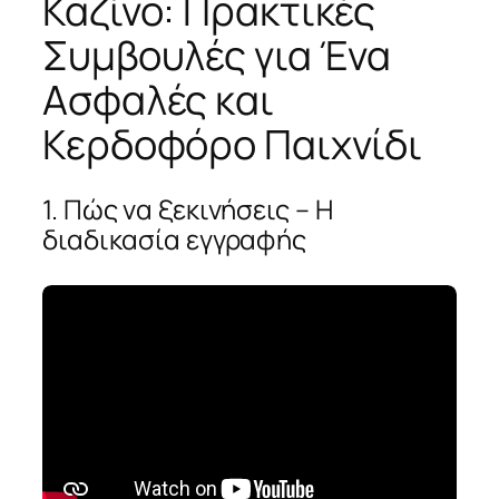
Καζίνο: Πρακτικές
Συμβουλές για Ένα
Ασφαλές και
Κερδοφόρο Παιχνίδι
1. Πώς να ξεκινήσεις – Η
διαδικασία εγγραφής