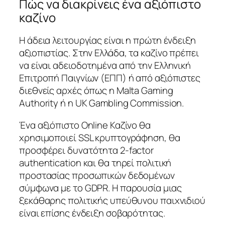
Πώς να διακρίνεις ένα αξιόπιστο
καζίνο
Η άδεια λειτουργίας είναι η πρώτη ένδειξη
αξιοπιστίας. Στην Ελλάδα, τα καζίνο πρέπει
να είναι αδειοδοτημένα από την Ελληνική
Επιτροπή Παιγνίων (ΕΠΠ) ή από αξιόπιστες
διεθνείς αρχές όπως η Malta Gaming
Authority ή η UK Gambling Commission.
Ένα αξιόπιστο Online Καζίνο θα
χρησιμοποιεί SSL κρυπτογράφηση, θα
προσφέρει δυνατότητα 2‑factor
authentication και θα τηρεί πολιτική
προστασίας προσωπικών δεδομένων
σύμφωνα με το GDPR. Η παρουσία μιας
ξεκάθαρης πολιτικής υπεύθυνου παιχνιδιού
είναι επίσης ένδειξη σοβαρότητας.