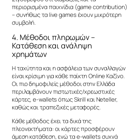
περιορισμένα παιχνίδια (game contribution)
– συνήθως τα live games έχουν μικρότερη
συμβολή.
4. Μέθοδοι πληρωμών –
Κατάθεση και ανάληψη
χρημάτων
Η ταχύτητα και η ασφάλεια των συναλλαγών
είναι κρίσιμη για κάθε παίκτη Online Καζίνο.
Οι πιο δημοφιλείς μέθοδοι στην Ελλάδα
περιλαμβάνουν πιστωτικές/χρεωστικές
κάρτες, e‑wallets όπως Skrill και Neteller,
καθώς και τραπεζικές μεταφορές.
Κάθε μέθοδος έχει τα δικά της
πλεονεκτήματα: οι κάρτες προσφέρουν
άμεση κατάθεση, ενώ τα e‑wallets συχνά