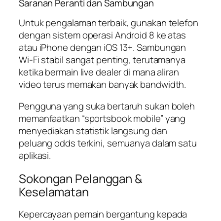
Saranan Peranti dan Sambungan
Untuk pengalaman terbaik, gunakan telefon
dengan sistem operasi Android 8 ke atas
atau iPhone dengan iOS 13+. Sambungan
Wi‑Fi stabil sangat penting, terutamanya
ketika bermain live dealer di mana aliran
video terus memakan banyak bandwidth.
Pengguna yang suka bertaruh sukan boleh
memanfaatkan “sportsbook mobile” yang
menyediakan statistik langsung dan
peluang odds terkini, semuanya dalam satu
aplikasi.
Sokongan Pelanggan &
Keselamatan
Kepercayaan pemain bergantung kepada