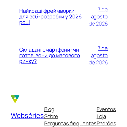
7 de
Найкращі фреймворки
agosto
для веб-розробки у 2026
році
de 2026
7 de
Складані смартфони: чи
agosto
готові вони до масового
ринку?
de 2026
Blog
Eventos
Webséries
Sobre
Loja
Perguntas frequentes
Padrões