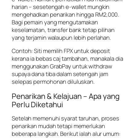
harian – sesetengah e‑wallet mungkin
mengehadkan penarikan hingga RM2,000.
Bagi pemain yang mengutamakan
keselamatan, transfer bank tetap pilihan
yang terjamin walaupun lebih perlahan.
Contoh: Siti memilih FPX untuk deposit
kerana ia bebas caj tambahan, manakala dia
menggunakan GrabPay untuk withdraw
supaya dana tiba dalam setengah jam
selepas permohonan diluluskan.
Penarikan & Kelajuan – Apa yang
Perlu Diketahui
Setelah memenuhi syarat taruhan, proses
penarikan mudah tetapi memerlukan
beberapa langkah. Berikut ialah alur umum: