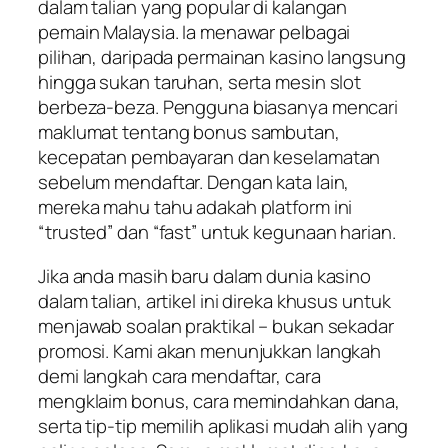
dalam talian yang popular di kalangan
pemain Malaysia. Ia menawar pelbagai
pilihan, daripada permainan kasino langsung
hingga sukan taruhan, serta mesin slot
berbeza‑beza. Pengguna biasanya mencari
maklumat tentang bonus sambutan,
kecepatan pembayaran dan keselamatan
sebelum mendaftar. Dengan kata lain,
mereka mahu tahu adakah platform ini
“trusted” dan “fast” untuk kegunaan harian.
Jika anda masih baru dalam dunia kasino
dalam talian, artikel ini direka khusus untuk
menjawab soalan praktikal – bukan sekadar
promosi. Kami akan menunjukkan langkah
demi langkah cara mendaftar, cara
mengklaim bonus, cara memindahkan dana,
serta tip‑tip memilih aplikasi mudah alih yang