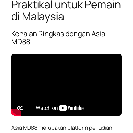
Praktikal untuk Pemain
di Malaysia
Kenalan Ringkas dengan Asia
MD88
Asia MD88 merupakan platform perjudian