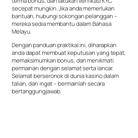
terma bonus, dan lakukan verifikasi KYC
secepat mungkin. Jika anda memerlukan
bantuan, hubungi sokongan pelanggan –
mereka sedia membantu dalam Bahasa
Melayu.
Dengan panduan praktikal ini, diharapkan
anda dapat membuat keputusan yang tepat,
memaksimumkan bonus, dan menikmati
permainan dengan selamat serta lancar.
Selamat berseronok di dunia kasino dalam
talian, dan ingat – bermainlah secara
bertanggungjawab.