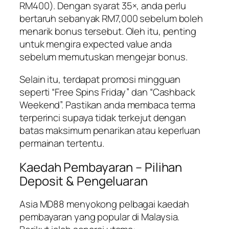
RM400). Dengan syarat 35×, anda perlu
bertaruh sebanyak RM7,000 sebelum boleh
menarik bonus tersebut. Oleh itu, penting
untuk mengira
expected value
anda
sebelum memutuskan mengejar bonus.
Selain itu, terdapat promosi mingguan
seperti “Free Spins Friday” dan “Cashback
Weekend”. Pastikan anda membaca terma
terperinci supaya tidak terkejut dengan
batas maksimum penarikan atau keperluan
permainan tertentu.
Kaedah Pembayaran – Pilihan
Deposit & Pengeluaran
Asia MD88 menyokong pelbagai kaedah
pembayaran yang popular di Malaysia.