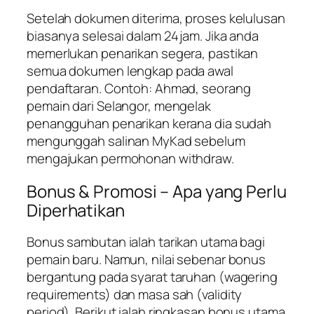
Setelah dokumen diterima, proses kelulusan
biasanya selesai dalam 24 jam. Jika anda
memerlukan penarikan segera, pastikan
semua dokumen lengkap pada awal
pendaftaran. Contoh: Ahmad, seorang
pemain dari Selangor, mengelak
penangguhan penarikan kerana dia sudah
mengunggah salinan MyKad sebelum
mengajukan permohonan withdraw.
Bonus & Promosi – Apa yang Perlu
Diperhatikan
Bonus sambutan ialah tarikan utama bagi
pemain baru. Namun, nilai sebenar bonus
bergantung pada syarat taruhan (wagering
requirements) dan masa sah (validity
period). Berikut ialah ringkasan bonus utama