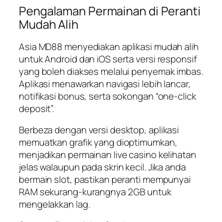
Pengalaman Permainan di Peranti
Mudah Alih
Asia MD88 menyediakan aplikasi mudah alih
untuk Android dan iOS serta versi responsif
yang boleh diakses melalui penyemak imbas.
Aplikasi menawarkan navigasi lebih lancar,
notifikasi bonus, serta sokongan “one‑click
deposit”.
Berbeza dengan versi desktop, aplikasi
memuatkan grafik yang dioptimumkan,
menjadikan permainan live casino kelihatan
jelas walaupun pada skrin kecil. Jika anda
bermain slot, pastikan peranti mempunyai
RAM sekurang‑kurangnya 2 GB untuk
mengelakkan lag.