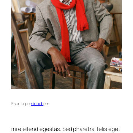
Escrito por
sicoob
em
mi eleifend egestas. Sed pharetra, felis eget