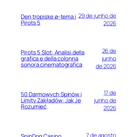
29 de junho de
Den tropiske ø-tema i
Pirots 5
2026
26 de
Pirots 5 Slot: Analisi della
junho
grafica e della colonna
sonora cinematografica
de 2026
17 de
50 Darmowych Spinów i
junho de
Limity Zakładów: Jak Je
Rozumieć
2026
7 de agosto
SpinDog Casino