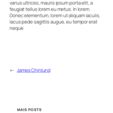
varius ultrices, mauris ipsum porta elit, a
feugiat tellus lorem eu metus. In lorem.
Donec elementum, lorem ut aliquam iaculis,
lacus pede sagittis augue, eu tempor erat
neque
←
James Chinlund
MAIS POSTS