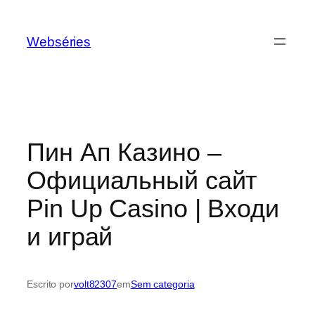
Webséries
Пин Ап Казино –
Официальный сайт
Pin Up Casino | Входи
и играй
Escrito por
volt82307
em
Sem categoria