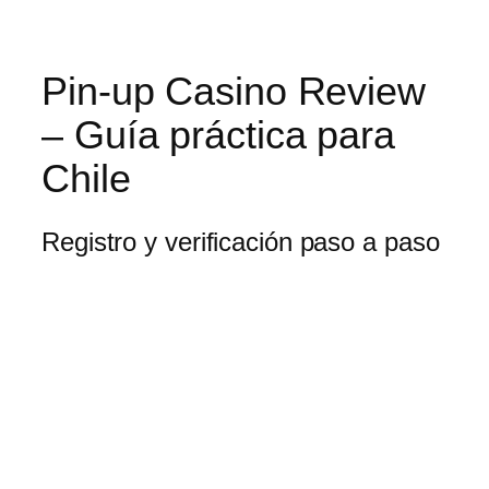
Pin-up Casino Review
– Guía práctica para
Chile