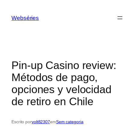
Webséries
Pin-up Casino review:
Métodos de pago,
opciones y velocidad
de retiro en Chile
Escrito por
volt82307
em
Sem categoria