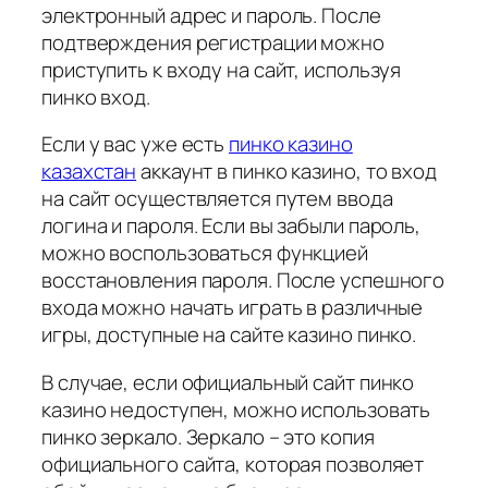
электронный адрес и пароль. После
подтверждения регистрации можно
приступить к входу на сайт, используя
пинко вход.
Если у вас уже есть
пинко казино
казахстан
аккаунт в пинко казино, то вход
на сайт осуществляется путем ввода
логина и пароля. Если вы забыли пароль,
можно воспользоваться функцией
восстановления пароля. После успешного
входа можно начать играть в различные
игры, доступные на сайте казино пинко.
В случае, если официальный сайт пинко
казино недоступен, можно использовать
пинко зеркало. Зеркало – это копия
официального сайта, которая позволяет