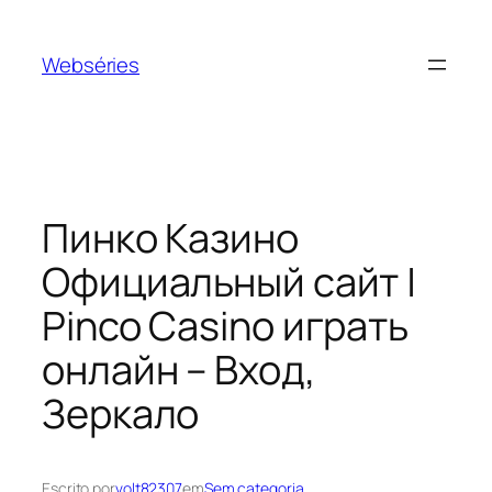
Webséries
Пинко Казино
Официальный сайт |
Pinco Casino играть
онлайн – Вход,
Зеркало
Escrito por
volt82307
em
Sem categoria