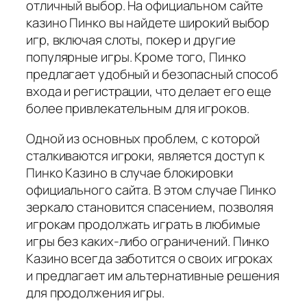
отличный выбор. На официальном сайте
казино Пинко вы найдете широкий выбор
игр, включая слоты, покер и другие
популярные игры. Кроме того, Пинко
предлагает удобный и безопасный способ
входа и регистрации, что делает его еще
более привлекательным для игроков.
Одной из основных проблем, с которой
сталкиваются игроки, является доступ к
Пинко Казино в случае блокировки
официального сайта. В этом случае Пинко
зеркало становится спасением, позволяя
игрокам продолжать играть в любимые
игры без каких-либо ограничений. Пинко
Казино всегда заботится о своих игроках
и предлагает им альтернативные решения
для продолжения игры.