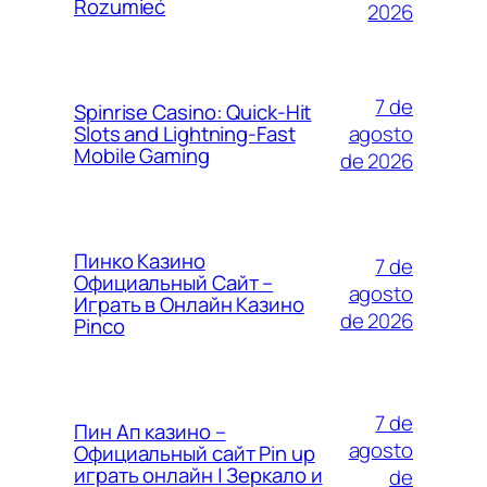
Rozumieć
2026
7 de
Spinrise Casino: Quick‑Hit
agosto
Slots and Lightning‑Fast
Mobile Gaming
de 2026
Пинко Казино
7 de
Официальный Сайт –
agosto
Играть в Онлайн Казино
de 2026
Pinco
7 de
Пин Ап казино –
agosto
Официальный сайт Pin up
играть онлайн | Зеркало и
de