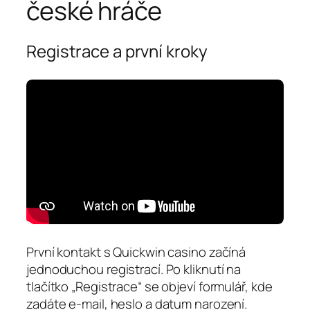
české hráče
Registrace a první kroky
První kontakt s Quickwin casino začíná
jednoduchou registrací. Po kliknutí na
tlačítko „Registrace“ se objeví formulář, kde
zadáte e‑mail, heslo a datum narození.