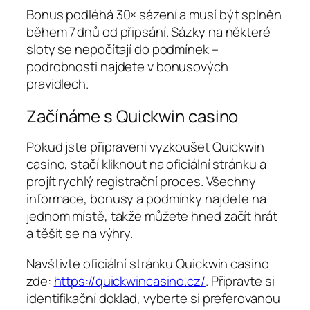
Bonus podléhá 30× sázení a musí být splněn
během 7 dnů od připsání. Sázky na některé
sloty se nepočítají do podmínek –
podrobnosti najdete v bonusových
pravidlech.
Začínáme s Quickwin casino
Pokud jste připraveni vyzkoušet Quickwin
casino, stačí kliknout na oficiální stránku a
projít rychlý registrační proces. Všechny
informace, bonusy a podmínky najdete na
jednom místě, takže můžete hned začít hrát
a těšit se na výhry.
Navštivte oficiální stránku Quickwin casino
zde:
https://quickwincasino.cz/
. Připravte si
identifikační doklad, vyberte si preferovanou