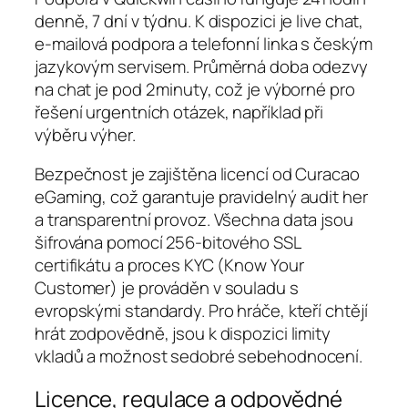
denně, 7 dní v týdnu. K dispozici je live chat,
e‑mailová podpora a telefonní linka s českým
jazykovým servisem. Průměrná doba odezvy
na chat je pod 2 minuty, což je výborné pro
řešení urgentních otázek, například při
výběru výher.
Bezpečnost je zajištěna licencí od Curacao
eGaming, což garantuje pravidelný audit her
a transparentní provoz. Všechna data jsou
šifrována pomocí 256‑bitového SSL
certifikátu a proces KYC (Know Your
Customer) je prováděn v souladu s
evropskými standardy. Pro hráče, kteří chtějí
hrát zodpovědně, jsou k dispozici limity
vkladů a možnost sedobré sebehodnocení.
Licence, regulace a odpovědné