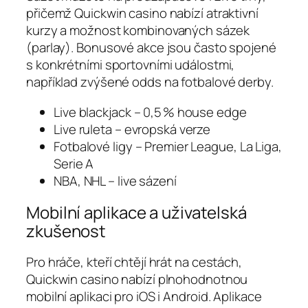
přičemž Quickwin casino nabízí atraktivní
kurzy a možnost kombinovaných sázek
(parlay). Bonusové akce jsou často spojené
s konkrétními sportovními událostmi,
například zvýšené odds na fotbalové derby.
Live blackjack – 0,5 % house edge
Live ruleta – evropská verze
Fotbalové ligy – Premier League, La Liga,
Serie A
NBA, NHL – live sázení
Mobilní aplikace a uživatelská
zkušenost
Pro hráče, kteří chtějí hrát na cestách,
Quickwin casino nabízí plnohodnotnou
mobilní aplikaci pro iOS i Android. Aplikace